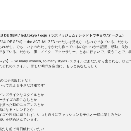
AU DE GEM / led.tokyo / ooju（ラポドゥジェム / レッドトウキョウ/オージュ）
PEAU DE GEM】- the ACTUALIZED -わたしは見えないものでできている
られがち。でも、いまのわたしをかたち作っているのはいつかの記憶、感動、失敗。
できている。だから、服、メイク、アクセサリー、ときに佇まいで、装うことで、
.tokyo】 - So many women, so many styles -スタイルはあなたから
れぞれのスタイル。 新しい時代を自由に、もっとあなたらしく
】
たのは子供服じゃなく
いって思える小さな洋服です”
メンズライクなスタイルとか
ーサイズの着こなしとか
を描った時のニュアンスとか
気になるトレンドとか
イズや性別に縛られず、いつも通りにファッションを子供と一緒に楽しみたい
思いを詰め込んでいます。
当たり前で毎日触れていたい