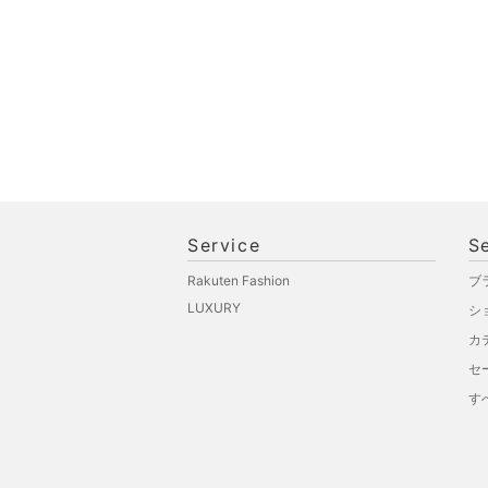
Service
S
Rakuten Fashion
ブ
LUXURY
シ
カ
セ
す