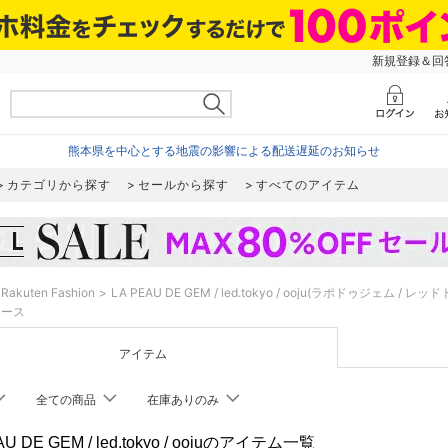
新規登録＆回答
熊本県を中心とする地震の影響による配送遅延のお知らせ
カテゴリから探す
セールから探す
すべてのアイテム
Rakuten Fashion
LA PEAU DE GEM / led.tokyo / ooju(ラポドゥジェム /
ィース
アイテム
全ての商品
在庫ありのみ
AU DE GEM / led.tokyo / oojuのアイテム一覧