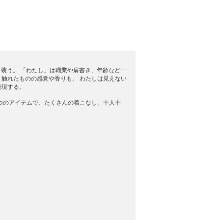
。だから、装う。 「わたし」は職業や肩書き、年齢など一
触れたものの感覚や香りも。 わたしは見えない
表現する。
生まれる。ひとつのアイテムで、たくさんの着こなし。十人十