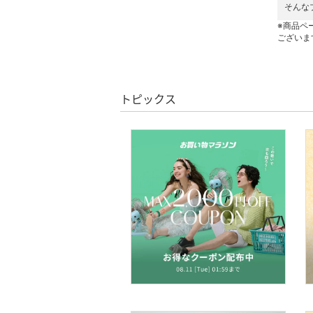
そんな
財布・ポーチ・ケース
※商品ペ
ございま
帽子
ヘアアクセサリー
トピックス
マタニティウェア・ベビ
ー用品
スーツ・フォーマル
水着・スイムグッズ
着物・浴衣・和装小物
スキンケア
ベースメイク