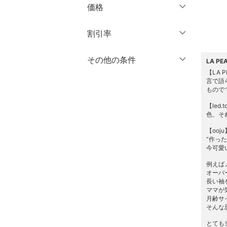
価格
パンツ
円
～
円
割引率
ワンピース・ドレス
％OFF
～
％OFF
その他の条件
オールインワン・オーバ
LA PE
絞り込み
ーオール
【LA 
言で語
クーポン対象のみ表示
絞り込み
もので
クリア
絞り込み
バッグ
スーパーDEALのみ表示
【led
色、そ
シューズ・靴
クリア
絞り込み
【ooju
“作っ
インナー・ルームウェア
今可愛
靴下・レッグウェア
例えば
オーバ
長い袖
ファッション雑貨
ママが
月齢サ
そんな
アクセサリー・腕時計
とても