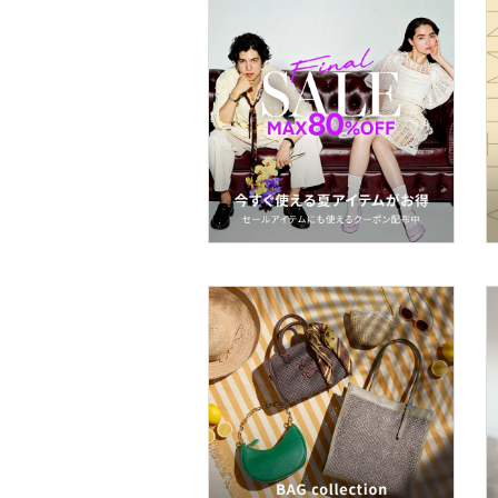
メイクアップ
ネイル
ボディケア・オーラルケ
ア
ヘアケア
フレグランス
メイク道具・美容器具
コフレ・キット・セット
食器・調理器具・キッチ
ン用品
インテリア・生活雑貨