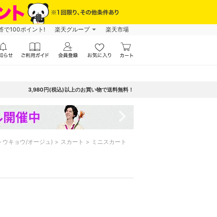
で100ポイント!
楽天グループ
楽天市場
3,980円(税込)以上のお買い物で送料無料！
navigate_next
 レッドトウキョウ/オージュ)
スカート
ミニスカート