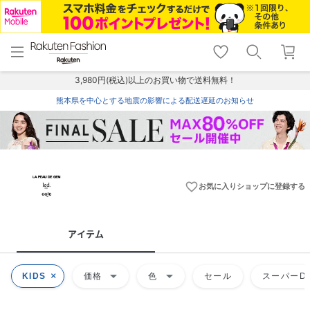
menu
home
search
favorite_border
shopping_cart
lock_outline
メニュー
トップ
検索
お気に入り
カート
ログイン
3,980円(税込)以上のお買い物で送料無料！
熊本県を中心とする地震の影響による配送遅延のお知らせ
favorite_border
お気に入りショップに登録する
アイテム
arrow_drop_down
arrow_drop_down
KIDS
価格
色
セール
スーパーDE