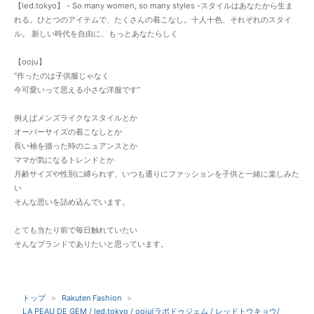
【led.tokyo】 - So many women, so many styles -スタイルはあなたから生ま
れる。ひとつのアイテムで、たくさんの着こなし。十人十色、それぞれのスタイ
ル。 新しい時代を自由に、もっとあなたらしく
【ooju】
“作ったのは子供服じゃなく
今可愛いって思える小さな洋服です”
例えばメンズライクなスタイルとか
オーバーサイズの着こなしとか
長い袖を描った時のニュアンスとか
ママが気になるトレンドとか
月齢サイズや性別に縛られず、いつも通りにファッションを子供と一緒に楽しみた
い
そんな思いを詰め込んでいます。
とても当たり前で毎日触れていたい
そんなブランドでありたいと思っています。
トップ
Rakuten Fashion
LA PEAU DE GEM / led.tokyo / ooju(ラポドゥジェム / レッドトウキョウ/