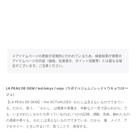
※アイテムページの更新が定期的に行われているため、検索結果が実際の
アイテムページの内容（価格、在庫表示、ポイント倍数等）とは異なる場
合がございます。ご注意ください。
LA PEAU DE GEM / led.tokyo / ooju（ラポドゥジェム / レッドトウキョウ/オー
ジュ）
【LA PEAU DE GEM】- the ACTUALIZED -わたしは見えないものでできてい
る。だから、装う。 「わたし」は職業や肩書き、年齢など一言で語られがち。で
も、いまのわたしをかたち作っているのはいつかの記憶、感動、失敗。触れたもの
の感覚や香りも。 わたしは見えないものでできている。だから、服、メイク、ア
クセサリー、ときに佇まいで、装うことで、表現する。