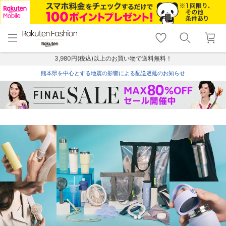
menu
home
search
favorite_border
shopping_cart
lock_outline
メニュー
トップ
検索
お気に入り
カート
ログイン
3,980円(税込)以上のお買い物で送料無料！
熊本県を中心とする地震の影響による配送遅延のお知らせ