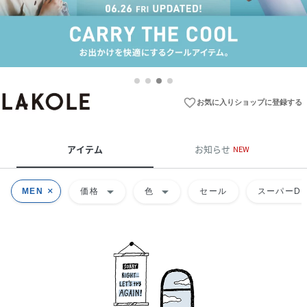
favorite_border
お気に入りショップに登録する
アイテム
お知らせ
NEW
arrow_drop_down
arrow_drop_down
MEN
価格
色
セール
スーパーDE