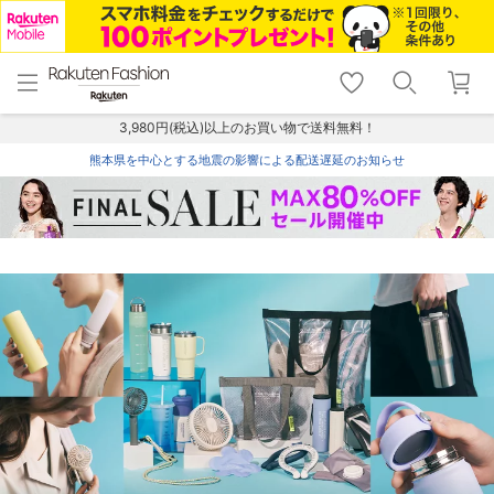
menu
home
search
favorite_border
shopping_cart
lock_outline
メニュー
トップ
検索
お気に入り
カート
ログイン
3,980円(税込)以上のお買い物で送料無料！
熊本県を中心とする地震の影響による配送遅延のお知らせ