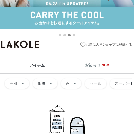
favorite_border
お気に入りショップに登録する
アイテム
お知らせ
NEW
arrow_drop_down
arrow_drop_down
arrow_drop_down
性別
価格
色
セール
スーパーD