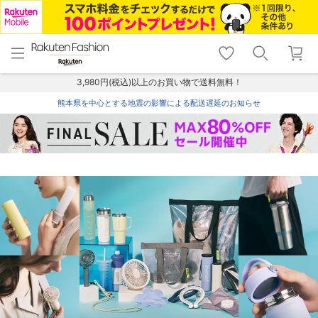
menu
home
search
favorite_border
shopping_cart
lock_outline
メニュー
トップ
検索
お気に入り
カート
ログイン
3,980円(税込)以上のお買い物で送料無料！
熊本県を中心とする地震の影響による配送遅延のお知らせ