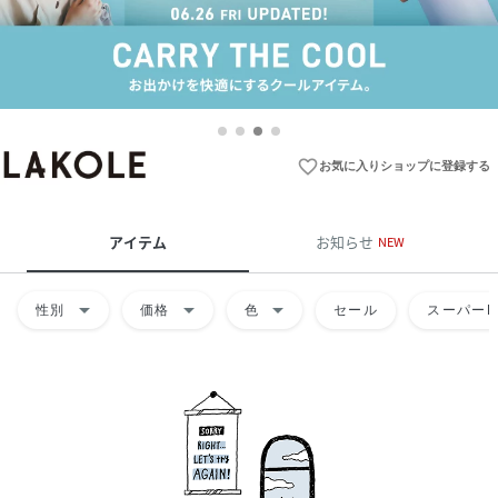
favorite_border
お気に入りショップに登録する
アイテム
お知らせ
NEW
arrow_drop_down
arrow_drop_down
arrow_drop_down
性別
価格
色
セール
スーパーD