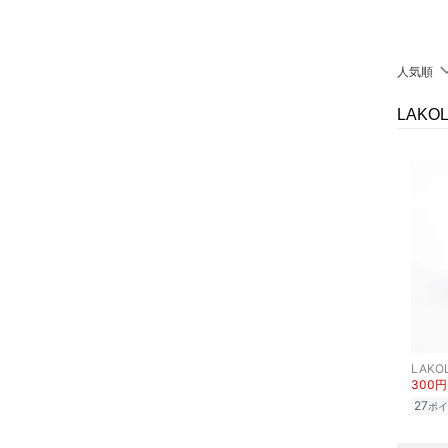
クリア
絞り込み
インナー・ルームウェア
人気順
靴下・レッグウェア
LAK
ファッション雑貨
アクセサリー・腕時計
財布・ポーチ・ケース
帽子
ヘアアクセサリー
マタニティウェア・ベビ
LAKO
300円
ー用品
27
ポイ
スーツ・フォーマル