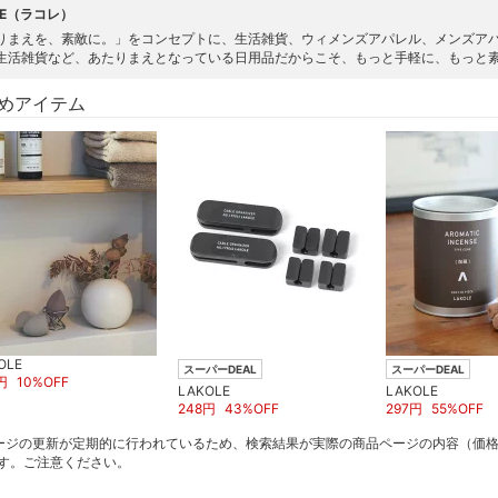
LE（ラコレ）
りまえを、素敵に。」をコンセプトに、生活雑貨、ウィメンズアパレル、メンズア
生活雑貨など、あたりまえとなっている日用品だからこそ、もっと手軽に、もっと
めアイテム
OLE
スーパーDEAL
スーパーDEAL
円
10
%OFF
LAKOLE
LAKOLE
248
円
43
%OFF
297
円
55
%OFF
ージの更新が定期的に行われているため、検索結果が実際の商品ページの内容（価
す。ご注意ください。