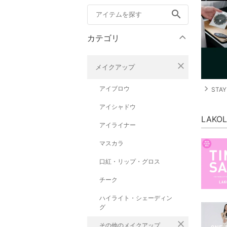
search
カテゴリ
close
メイクアップ
navigate_next
アイブロウ
STAY
アイシャドウ
LAK
アイライナー
マスカラ
口紅・リップ・グロス
チーク
ハイライト・シェーディン
グ
close
その他のメイクアップ