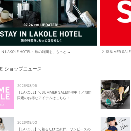
navigate_next
 IN LAKOLE HOTEL～旅の時間を、もっと自分らしく～
SUUMER SA
OLE ショップニュース
2026/08/05
【LAKOLE】＼SUMMER SALE開催中！／期間
限定のお得なアイテムはこちら！
2026/08/03
【LAKOLE】＼着るたびに新鮮、ワンピースの