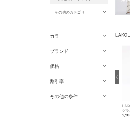
その他のカテゴリ
トップス
LAKO
カラー
ジャケット・アウター
ブランド
パンツ
ブランド一覧からさがす >
価格
ワンピース・ドレス
円
～
円
割引率
スカート
オールインワン・オーバ
％OFF
～
％OFF
その他の条件
絞り込み
クリア
絞り込み
ーオール
LAKOLE
LAKOLE
LAK
クーポン対象のみ表示
エコバッグ・サブバッグ
ポーチ
絞り込み
バッグ
1,100円
550円
2,2
スーパーDEALのみ表示
シューズ・靴