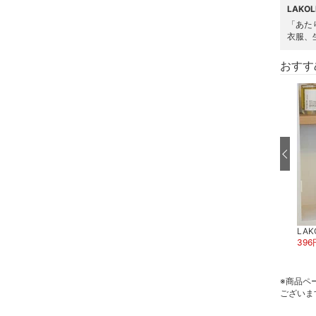
LAKO
水着・スイムグッズ
「あた
衣服、
着物・浴衣・和装小物
おすす
スキンケア
ベースメイク
ネイル
ボディケア・オーラルケ
ア
LAK
ヘアケア
スーパーDEAL
スーパーDEAL
396
LAKOLE
LAKOLE
300
円
45
%OFF
435
円
50
%OFF
フレグランス
※商品ペ
ございま
メイク道具・美容器具