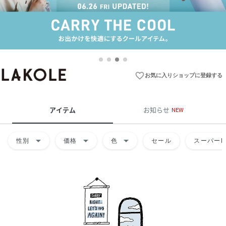
favorite_border
お気に入りショップに登録する
アイテム
お知らせ
NEW
arrow_drop_down
arrow_drop_down
arrow_drop_down
性別
価格
色
セール
スーパーD