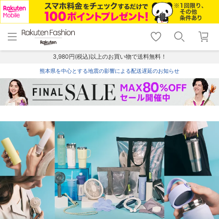
menu
home
search
favorite_border
shopping_cart
lock_outline
メニュー
トップ
検索
お気に入り
カート
ログイン
3,980円(税込)以上のお買い物で送料無料！
熊本県を中心とする地震の影響による配送遅延のお知らせ