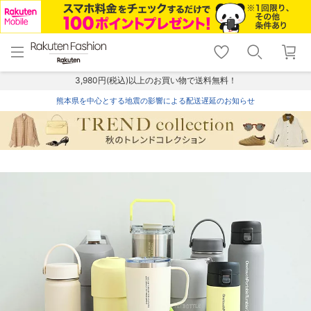
menu
home
search
favorite_border
shopping_cart
lock_outline
メニュー
トップ
検索
お気に入り
カート
ログイン
3,980円(税込)以上のお買い物で送料無料！
熊本県を中心とする地震の影響による配送遅延のお知らせ