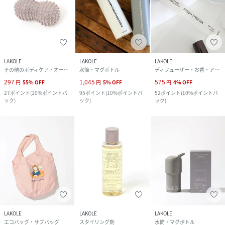
LAKOLE
LAKOLE
LAKOLE
その他のボディケア・オーラルケア
水筒・マグボトル
ディフューザー・お香・アロマオイル・キャンドル
297
1,045
575
円
55
%
OFF
円
5
%
OFF
円
4
%
OFF
27
ポイント
(
10%ポイントバ
95
ポイント
(
10%ポイントバ
52
ポイント
(
10%ポイントバ
ック
)
ック
)
ック
)
LAKOLE
LAKOLE
LAKOLE
エコバッグ・サブバッグ
スタイリング剤
水筒・マグボトル