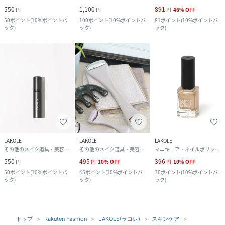
550
1,100
891
円
円
円
46
%
OFF
50
ポイント
(
10%ポイントバ
100
ポイント
(
10%ポイントバ
81
ポイント
(
10%ポイントバ
ック
)
ック
)
ック
)
LAKOLE
LAKOLE
LAKOLE
その他のメイク道具・美容器具
その他のメイク道具・美容器具
マニキュア・ネイルポリッシュ
550
495
396
円
円
10
%
OFF
円
10
%
OFF
50
ポイント
(
10%ポイントバ
45
ポイント
(
10%ポイントバ
36
ポイント
(
10%ポイントバ
ック
)
ック
)
ック
)
トップ
Rakuten Fashion
LAKOLE(ラコレ)
スキンケア