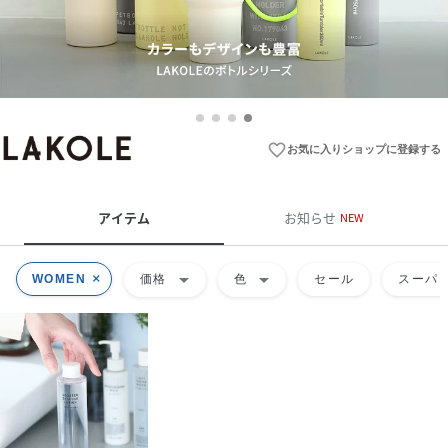
favorite_border
お気に入りショップに登録する
アイテム
お知らせ
NEW
arrow_drop_down
arrow_drop_down
WOMEN
価格
色
セール
スーパー