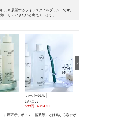
パレルを展開するライフスタイルブランドです。
素敵にしていきたいと考えています。
スーパーDEAL
スーパーDEAL
LAKOLE
LAKOLE
588
円
40
%OFF
784
円
40
%OFF
格、在庫表示、ポイント倍数等）とは異なる場合が