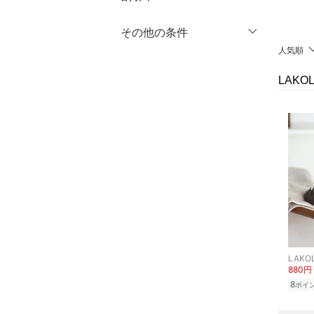
オールインワン・オーバ
％OFF
～
％OFF
その他の条件
絞り込み
クリア
絞り込み
ーオール
人気順
クーポン対象のみ表示
絞り込み
バッグ
LAK
スーパーDEALのみ表示
シューズ・靴
クリア
絞り込み
インナー・ルームウェア
靴下・レッグウェア
ファッション雑貨
アクセサリー・腕時計
LAKO
880円
財布・ポーチ・ケース
8
ポイ
帽子