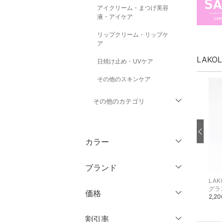
アイクリーム・まつげ美容
液・アイケア
リップクリーム・リップケ
ア
LAKO
日焼け止め・UVケア
その他のスキンケア
その他のカテゴリ
トップス
カラー
ジャケット・アウター
ブランド
パンツ
LAKOLE
LAKOLE
LAK
ブランド一覧からさがす >
エコバッグ・サブバッグ
ポーチ
価格
ワンピース・ドレス
1,100円
550円
2,2
円
～
円
割引率
スカート