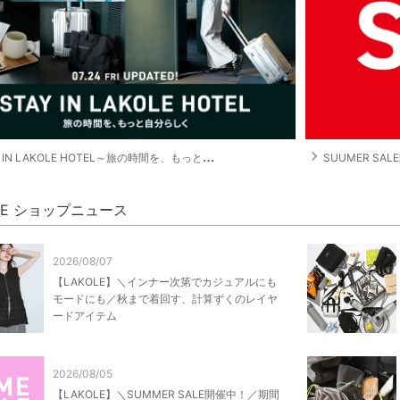
navigate_next
 IN LAKOLE HOTEL～旅の時間を、もっと自分らしく～
SUUMER SA
OLE ショップニュース
2026/08/07
【LAKOLE】＼インナー次第でカジュアルにも
モードにも／秋まで着回す、計算ずくのレイヤ
ードアイテム
2026/08/05
【LAKOLE】＼SUMMER SALE開催中！／期間