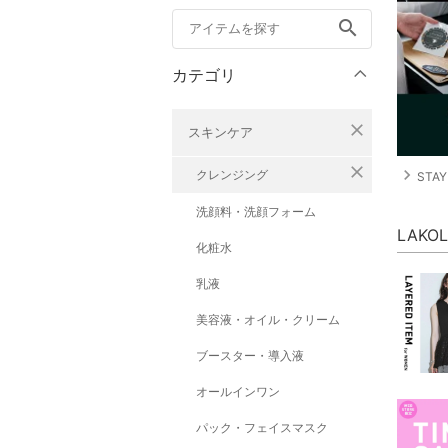
search
カテゴリ
close
スキンケア
close
navigate_next
クレンジング
STAY
洗顔料・洗顔フォーム
LAK
化粧水
乳液
美容液・オイル・クリーム
ブースター・導入液
オールインワン
パック・フェイスマスク