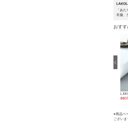
LAKO
ヘアアクセサリー
「あた
衣服、
マタニティウェア・ベビ
おすす
ー用品
スーツ・フォーマル
水着・スイムグッズ
着物・浴衣・和装小物
ベースメイク
LAK
スーパーDEAL
スーパーDEAL
メイクアップ
880
LAKOLE
LAKOLE
1,320
円
40
%OFF
660
円
ネイル
※商品ペ
ございま
ボディケア・オーラルケ
ア