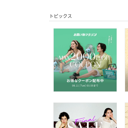
ヘアケア
トピックス
フレグランス
メイク道具・美容器具
コフレ・キット・セット
食器・調理器具・キッチ
ン用品
インテリア・生活雑貨
スマホグッズ・オーディ
オ機器
スポーツ・アウトドア用
品