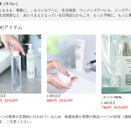
LE（ラコレ）
りまえを、素敵に。」をコンセプトに、生活雑貨、ウィメンズアパレル、メンズア
生活雑貨など、あたりまえとなっている日用品だからこそ、もっと手軽に、もっと
めアイテム
OLE
LAKOLE
スーパーDEAL
円
20
%OFF
880
円
20
%OFF
LAKOLE
784
円
40
%OFF
ージの更新が定期的に行われているため、検索結果が実際の商品ページの内容（価
す。ご注意ください。