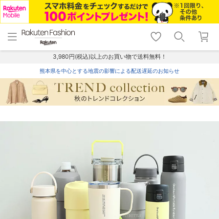
menu
home
search
favorite_border
shopping_cart
lock_outline
メニュー
トップ
検索
お気に入り
カート
ログイン
3,980円(税込)以上のお買い物で送料無料！
熊本県を中心とする地震の影響による配送遅延のお知らせ