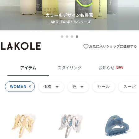
favorite_border
お気に入りショップに登録する
アイテム
スタイリング
お知らせ
NEW
arrow_drop_down
arrow_drop_down
WOMEN
価格
色
セール
スーパー