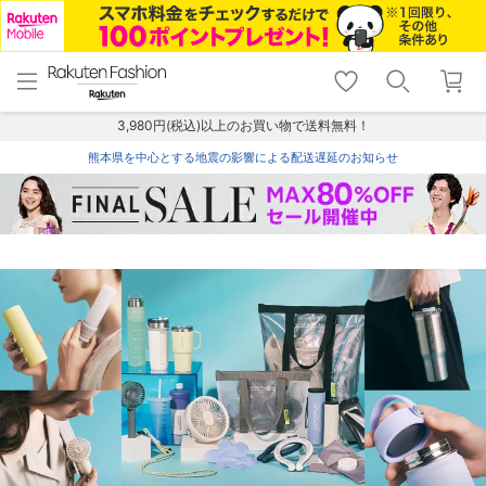
menu
home
search
favorite_border
shopping_cart
lock_outline
メニュー
トップ
検索
お気に入り
カート
ログイン
3,980円(税込)以上のお買い物で送料無料！
熊本県を中心とする地震の影響による配送遅延のお知らせ