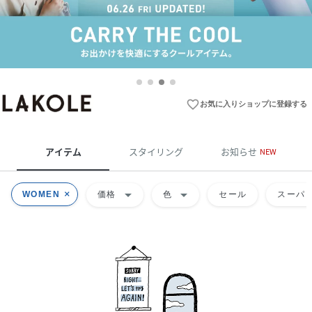
favorite_border
お気に入りショップに登録する
アイテム
スタイリング
お知らせ
NEW
arrow_drop_down
arrow_drop_down
WOMEN
価格
色
セール
スーパー