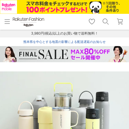
menu
home
search
favorite_border
shopping_cart
lock_outline
メニュー
トップ
検索
お気に入り
カート
ログイン
3,980円(税込)以上のお買い物で送料無料！
熊本県を中心とする地震の影響による配送遅延のお知らせ