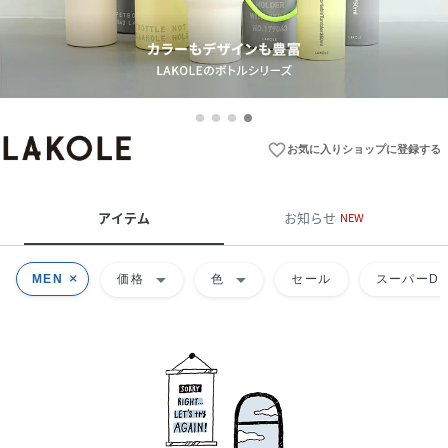
favorite_border
お気に入りショップに登録する
アイテム
お知らせ
NEW
arrow_drop_down
arrow_drop_down
MEN
価格
色
セール
スーパーDE