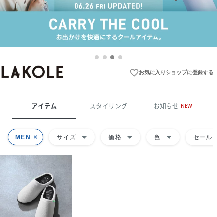
favorite_border
お気に入りショップに登録する
アイテム
スタイリング
お知らせ
NEW
arrow_drop_down
arrow_drop_down
arrow_drop_down
MEN
サイズ
価格
色
セール