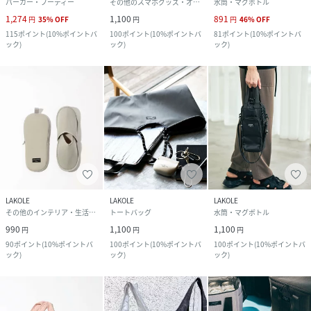
パーカー・フーディー
その他のスマホグッズ・オーディオ機器
水筒・マグボトル
1,274
1,100
891
円
35
%
OFF
円
円
46
%
OFF
115
ポイント
(
10%ポイントバ
100
ポイント
(
10%ポイントバ
81
ポイント
(
10%ポイントバ
ック
)
ック
)
ック
)
LAKOLE
LAKOLE
LAKOLE
その他のインテリア・生活雑貨
トートバッグ
水筒・マグボトル
990
1,100
1,100
円
円
円
90
ポイント
(
10%ポイントバ
100
ポイント
(
10%ポイントバ
100
ポイント
(
10%ポイントバ
ック
)
ック
)
ック
)