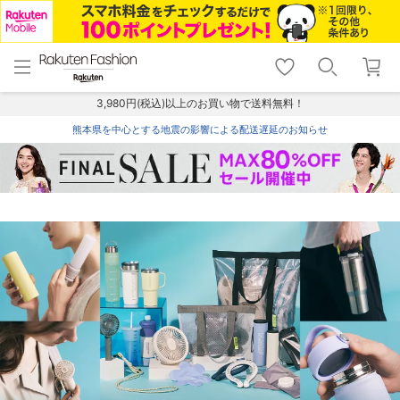
menu
home
search
favorite_border
shopping_cart
lock_outline
メニュー
トップ
検索
お気に入り
カート
ログイン
3,980円(税込)以上のお買い物で送料無料！
熊本県を中心とする地震の影響による配送遅延のお知らせ