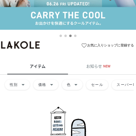
favorite_border
お気に入りショップに登録する
アイテム
お知らせ
NEW
arrow_drop_down
arrow_drop_down
arrow_drop_down
性別
価格
色
セール
スーパーD