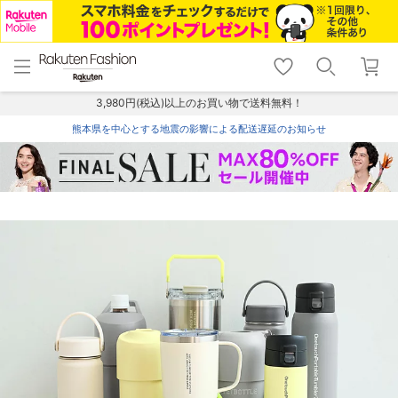
menu
home
search
favorite_border
shopping_cart
lock_outline
メニュー
トップ
検索
お気に入り
カート
ログイン
3,980円(税込)以上のお買い物で送料無料！
熊本県を中心とする地震の影響による配送遅延のお知らせ