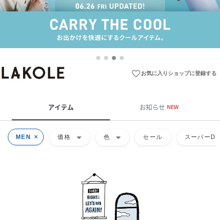
favorite_border
お気に入りショップに登録する
アイテム
お知らせ
NEW
arrow_drop_down
arrow_drop_down
MEN
価格
色
セール
スーパーDE