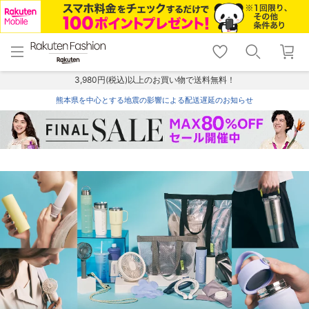
menu
home
search
favorite_border
shopping_cart
lock_outline
メニュー
トップ
検索
お気に入り
カート
ログイン
3,980円(税込)以上のお買い物で送料無料！
熊本県を中心とする地震の影響による配送遅延のお知らせ