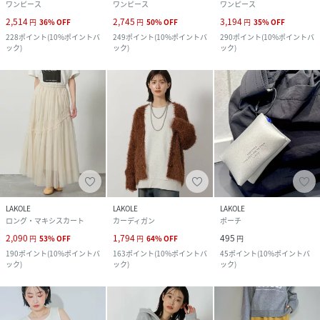
ワンピース
ワンピース
ワンピース
2,514
2,745
3,194
円
36
%
OFF
円
50
%
OFF
円
35
%
OFF
228
ポイント
(
10%ポイントバ
249
ポイント
(
10%ポイントバ
290
ポイント
(
10%ポイントバ
ック
)
ック
)
ック
)
LAKOLE
LAKOLE
LAKOLE
ロング・マキシスカート
カーディガン
ポーチ
2,090
1,794
495
円
53
%
OFF
円
64
%
OFF
円
190
ポイント
(
10%ポイントバ
163
ポイント
(
10%ポイントバ
45
ポイント
(
10%ポイントバ
ック
)
ック
)
ック
)