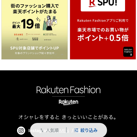
人気順
絞り込み
Instagram
WOMEN
/
MEN
swap_vert