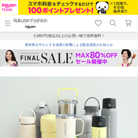
menu
home
search
favorite_border
shopping_cart
lock_outline
メニュー
トップ
検索
お気に入り
カート
ログイン
3,980円(税込)以上のお買い物で送料無料！
熊本県を中心とする地震の影響による配送遅延のお知らせ