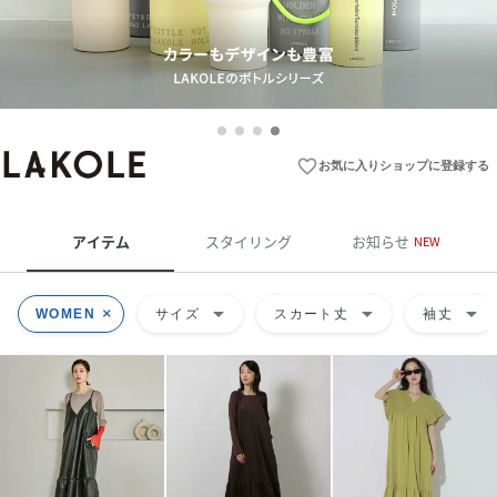
favorite_border
お気に入りショップに登録する
アイテム
スタイリング
お知らせ
NEW
arrow_drop_down
arrow_drop_down
arrow_drop_down
WOMEN
サイズ
スカート丈
袖丈