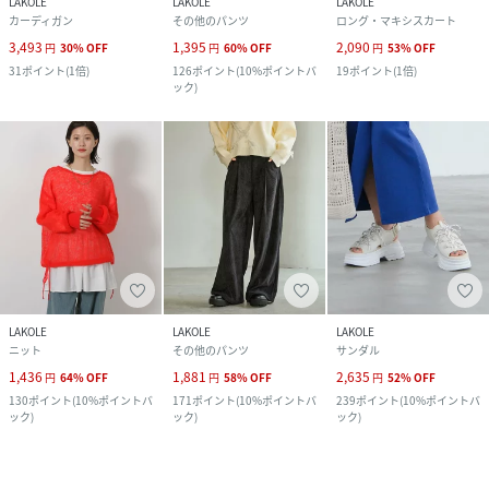
LAKOLE
LAKOLE
LAKOLE
カーディガン
その他のパンツ
ロング・マキシスカート
3,493
1,395
2,090
円
30
%
OFF
円
60
%
OFF
円
53
%
OFF
31
ポイント
(
1倍
)
126
ポイント
(
10%ポイントバ
19
ポイント
(
1倍
)
ック
)
LAKOLE
LAKOLE
LAKOLE
ニット
その他のパンツ
サンダル
1,436
1,881
2,635
円
64
%
OFF
円
58
%
OFF
円
52
%
OFF
130
ポイント
(
10%ポイントバ
171
ポイント
(
10%ポイントバ
239
ポイント
(
10%ポイントバ
ック
)
ック
)
ック
)