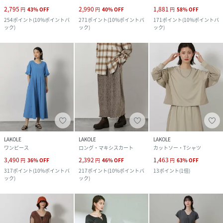
2,795
2,990
1,881
円
43
%
OFF
円
40
%
OFF
円
58
%
OFF
254
ポイント
(
10%ポイントバ
271
ポイント
(
10%ポイントバ
171
ポイント
(
10%ポイントバ
ック
)
ック
)
ック
)
LAKOLE
LAKOLE
LAKOLE
ワンピース
ロング・マキシスカート
カットソー・Tシャツ
3,490
2,392
1,463
円
36
%
OFF
円
46
%
OFF
円
63
%
OFF
317
ポイント
(
10%ポイントバ
217
ポイント
(
10%ポイントバ
13
ポイント
(
1倍
)
ック
)
ック
)