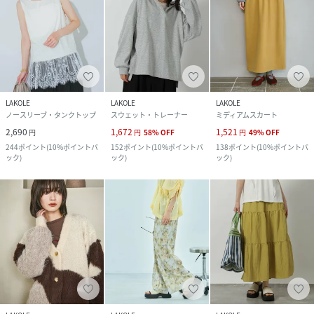
LAKOLE
LAKOLE
LAKOLE
ノースリーブ・タンクトップ
スウェット・トレーナー
ミディアムスカート
2,690
1,672
1,521
円
円
58
%
OFF
円
49
%
OFF
244
ポイント
(
10%ポイントバ
152
ポイント
(
10%ポイントバ
138
ポイント
(
10%ポイントバ
ック
)
ック
)
ック
)