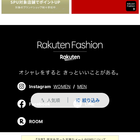
Instagram
WOMEN
/
MEN
人気順
絞り込み
swap_vert
Facebook
LINE
ROOM
【注意】楽天を装った不審なメールやSMSについて