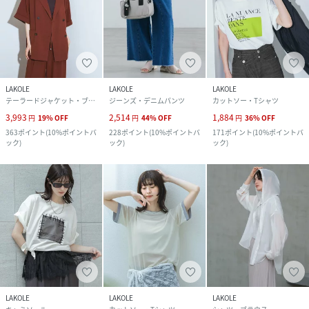
LAKOLE
LAKOLE
LAKOLE
テーラードジャケット・ブレザー
ジーンズ・デニムパンツ
カットソー・Tシャツ
3,993
2,514
1,884
円
19
%
OFF
円
44
%
OFF
円
36
%
OFF
363
ポイント
(
10%ポイントバ
228
ポイント
(
10%ポイントバ
171
ポイント
(
10%ポイントバ
ック
)
ック
)
ック
)
LAKOLE
LAKOLE
LAKOLE