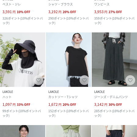
ベスト・ジレ
シャツ・ブラウス
ワンピース
3,591
3,192
3,953
円
10
%
OFF
円
20
%
OFF
円
27
%
OFF
326
ポイント
(
10%ポイントバ
290
ポイント
(
10%ポイントバ
359
ポイント
(
10%ポイントバ
ック
)
ック
)
ック
)
LAKOLE
LAKOLE
LAKOLE
ハット
カットソー・Tシャツ
ジーンズ・デニムパンツ
1,097
1,672
3,142
円
33
%
OFF
円
20
%
OFF
円
30
%
OFF
99
ポイント
(
10%ポイントバ
152
ポイント
(
10%ポイントバ
285
ポイント
(
10%ポイントバ
ック
)
ック
)
ック
)