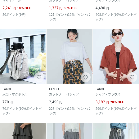
キャミソール
カットソー・Tシャツ
シャツ・ブラウス
2,241
1,337
4,490
円
10
%
OFF
円
36
%
OFF
円
20
ポイント
(
1倍
)
121
ポイント
(
10%ポイントバ
408
ポイント
(
10%ポイントバ
ック
)
ック
)
LAKOLE
LAKOLE
LAKOLE
水筒・マグボトル
カットソー・Tシャツ
シャツ・ブラウス
770
2,490
3,192
円
円
円
20
%
OFF
70
ポイント
(
10%ポイントバ
226
ポイント
(
10%ポイントバ
290
ポイント
(
10%ポイントバ
ック
)
ック
)
ック
)