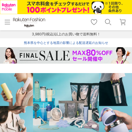
menu
home
search
favorite_border
shopping_cart
lock_outline
メニュー
トップ
検索
お気に入り
カート
ログイン
3,980円(税込)以上のお買い物で送料無料！
熊本県を中心とする地震の影響による配送遅延のお知らせ