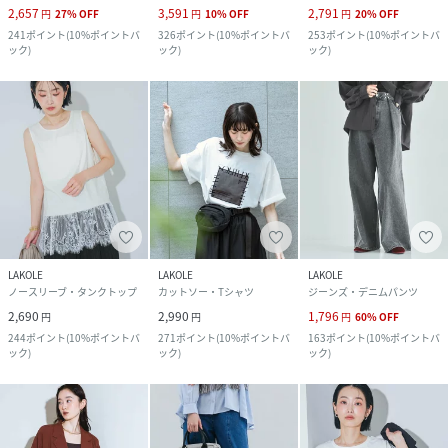
2,657
3,591
2,791
円
27
%
OFF
円
10
%
OFF
円
20
%
OFF
241
ポイント
(
10%ポイントバ
326
ポイント
(
10%ポイントバ
253
ポイント
(
10%ポイントバ
ック
)
ック
)
ック
)
LAKOLE
LAKOLE
LAKOLE
ノースリーブ・タンクトップ
カットソー・Tシャツ
ジーンズ・デニムパンツ
2,690
2,990
1,796
円
円
円
60
%
OFF
244
ポイント
(
10%ポイントバ
271
ポイント
(
10%ポイントバ
163
ポイント
(
10%ポイントバ
ック
)
ック
)
ック
)