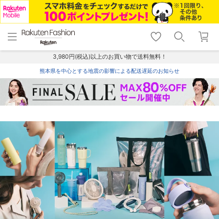
menu
home
search
favorite_border
shopping_cart
lock_outline
メニュー
トップ
検索
お気に入り
カート
ログイン
3,980円(税込)以上のお買い物で送料無料！
熊本県を中心とする地震の影響による配送遅延のお知らせ