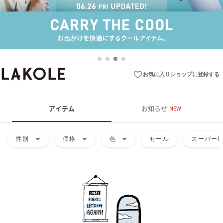
favorite_border
お気に入りショップに登録する
アイテム
お知らせ
NEW
arrow_drop_down
arrow_drop_down
arrow_drop_down
性別
価格
色
セール
スーパーD