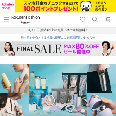
menu
home
search
favorite_border
shopping_cart
lock_outline
メニュー
トップ
検索
お気に入り
カート
ログイン
3,980円(税込)以上のお買い物で送料無料！
熊本県を中心とする地震の影響による配送遅延のお知らせ