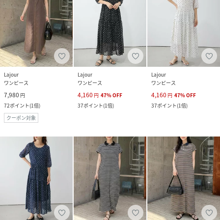
Lajour
Lajour
Lajour
ワンピース
ワンピース
ワンピース
7,980
4,160
4,160
円
円
47
%
OFF
円
47
%
OFF
72
ポイント
(
1倍
)
37
ポイント
(
1倍
)
37
ポイント
(
1倍
)
クーポン対象