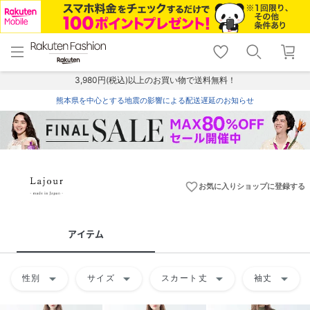
menu
home
search
favorite_border
shopping_cart
lock_outline
メニュー
トップ
検索
お気に入り
カート
ログイン
3,980円(税込)以上のお買い物で送料無料！
熊本県を中心とする地震の影響による配送遅延のお知らせ
favorite_border
お気に入りショップに登録する
アイテム
arrow_drop_down
arrow_drop_down
arrow_drop_down
arrow_drop_down
性別
サイズ
スカート丈
袖丈