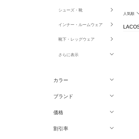
シューズ・靴
人気順
インナー・ルームウェア
LAC
靴下・レッグウェア
さらに表示
ファッション雑貨
カラー
アクセサリー・腕時計
ブランド
財布・ポーチ・ケース
ブランド一覧からさがす >
価格
帽子
円
～
円
割引率
ヘアアクセサリー