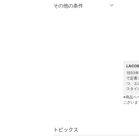
マタニティウェア・ベビ
％OFF
～
％OFF
その他の条件
絞り込み
クリア
絞り込み
ー用品
クーポン対象のみ表示
絞り込み
スーツ・フォーマル
スーパーDEALのみ表示
水着・スイムグッズ
クリア
絞り込み
着物・浴衣・和装小物
LACO
スキンケア
193
で定番
ベースメイク
つ、エ
スタイ
メイクアップ
※商品ペ
ございま
ネイル
ボディケア・オーラルケ
トピックス
ア