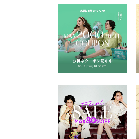
ヘアケア
フレグランス
メイク道具・美容器具
コフレ・キット・セット
食器・調理器具・キッチ
ン用品
インテリア・生活雑貨
スマホグッズ・オーディ
オ機器
スポーツ・アウトドア用
品