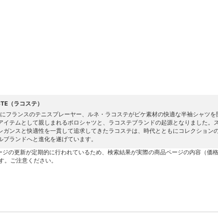
STE（ラコステ）
3年にフランスのテニスプレーヤー、ルネ・ラコステがピケ素材の快適な半袖シャツを
アイテムとして親しまれるポロシャツと、ラコステブランドの起源となりました。
レガンスと快適性を一貫して追求してきたラコステは、時代とともにコレクション
ルブランドへと進化を遂げています。
ージの更新が定期的に行われているため、検索結果が実際の商品ページの内容（価
す。ご注意ください。