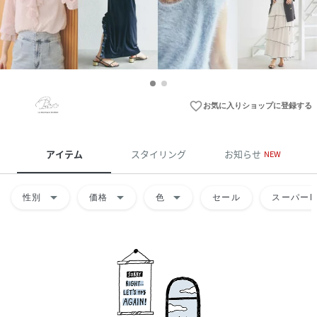
favorite_border
お気に入りショップに登録する
アイテム
スタイリング
お知らせ
NEW
arrow_drop_down
arrow_drop_down
arrow_drop_down
性別
価格
色
セール
スーパーD