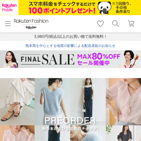
menu
home
search
favorite_border
shopping_cart
lock_outline
メニュー
トップ
検索
お気に入り
カート
ログイン
3,980円(税込)以上のお買い物で送料無料！
熊本県を中心とする地震の影響による配送遅延のお知らせ