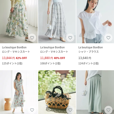
La boutique BonBon
La boutique BonBon
La boutique BonBon
ロング・マキシスカート
ロング・マキシスカート
シャツ・ブラウス
13,844
11,880
13,640
円
42
%
OFF
円
40
%
OFF
円
125
ポイント
(
1倍
)
108
ポイント
(
1倍
)
124
ポイント
(
1倍
)