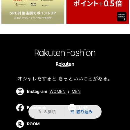
Instagram
WOMEN
/
MEN
Facebook
LINE
人気順
絞り込み
swap_vert
ROOM