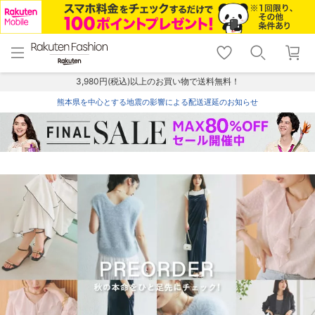
menu
home
search
favorite_border
shopping_cart
lock_outline
メニュー
トップ
検索
お気に入り
カート
ログイン
3,980円(税込)以上のお買い物で送料無料！
熊本県を中心とする地震の影響による配送遅延のお知らせ