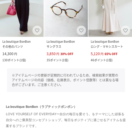
La boutique BonBon
La boutique BonBon
La boutique BonBon
その他のパンツ
サングラス
ロング・マキシスカート
14,300
3,850
5,120
円
円
30
%
OFF
円
65
%
OFF
130
ポイント
(
1倍
)
35
ポイント
(
1倍
)
46
ポイント
(
1倍
)
※アイテムページの更新が定期的に行われているため、検索結果が実際の
アイテムページの内容（価格、在庫表示、ポイント倍数等）とは異なる場
合がございます。ご注意ください。
La boutique BonBon（ラブティックボンボン）
LOVE YOURSELF OF EVERYDAYー自分の毎日を愛そう。をテーマにした頑張る
自分へのご褒美型コンセプトショップ。毎日をポジティブに過ごせるアイテムを提
案するブランドです。