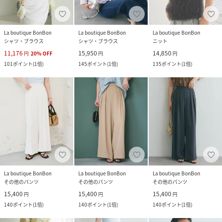
La boutique BonBon
La boutique BonBon
La boutique BonBon
シャツ・ブラウス
シャツ・ブラウス
ニット
11,176
15,950
14,850
円
20
%
OFF
円
円
101
ポイント
(
1倍
)
145
ポイント
(
1倍
)
135
ポイント
(
1倍
)
La boutique BonBon
La boutique BonBon
La boutique BonBon
その他のパンツ
その他のパンツ
その他のパンツ
15,400
15,400
15,400
円
円
円
140
ポイント
(
1倍
)
140
ポイント
(
1倍
)
140
ポイント
(
1倍
)