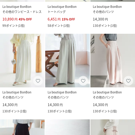
La boutique BonBon
La boutique BonBon
La boutique BonBon
その他のワンピース・ドレス
トートバッグ
その他のパンツ
10,890
6,451
14,300
円
45
%
OFF
円
15
%
OFF
円
99
ポイント
(
1倍
)
58
ポイント
(
1倍
)
130
ポイント
(
1倍
)
La boutique BonBon
La boutique BonBon
La boutique BonBon
その他のパンツ
その他のパンツ
その他のパンツ
14,300
14,300
14,300
円
円
円
130
ポイント
(
1倍
)
130
ポイント
(
1倍
)
130
ポイント
(
1倍
)