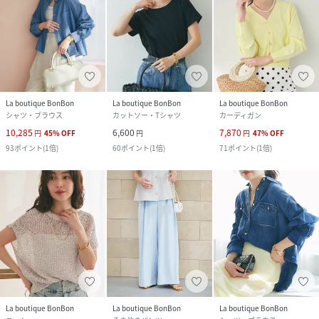
La boutique BonBon
La boutique BonBon
La boutique BonBon
シャツ・ブラウス
カットソー・Tシャツ
カーディガン
10,285
6,600
7,870
円
45
%
OFF
円
円
47
%
OFF
93
ポイント
(
1倍
)
60
ポイント
(
1倍
)
71
ポイント
(
1倍
)
La boutique BonBon
La boutique BonBon
La boutique BonBon