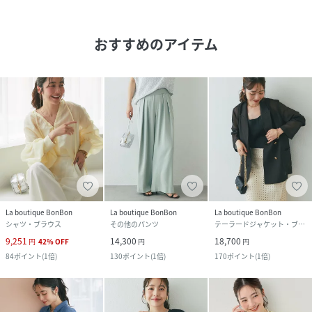
おすすめのアイテム
La boutique BonBon
La boutique BonBon
La boutique BonBon
シャツ・ブラウス
その他のパンツ
テーラードジャケット・ブレザー
9,251
14,300
18,700
円
42
%
OFF
円
円
84
ポイント
(
1倍
)
130
ポイント
(
1倍
)
170
ポイント
(
1倍
)