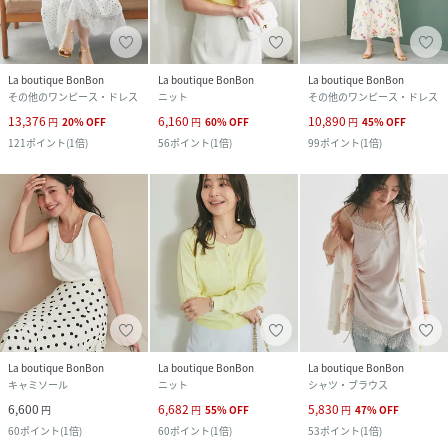
La boutique BonBon
La boutique BonBon
La boutique BonBon
その他のワンピース・ドレス
ニット
その他のワンピース・ドレス
13,376
6,160
10,890
円
20
%
OFF
円
60
%
OFF
円
45
%
OFF
121
ポイント
(
1倍
)
56
ポイント
(
1倍
)
99
ポイント
(
1倍
)
La boutique BonBon
La boutique BonBon
La boutique BonBon
キャミソール
ニット
シャツ・ブラウス
6,600
6,682
5,830
円
円
55
%
OFF
円
47
%
OFF
60
ポイント
(
1倍
)
60
ポイント
(
1倍
)
53
ポイント
(
1倍
)