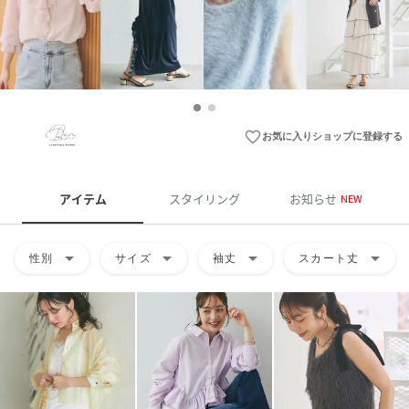
favorite_border
お気に入りショップに登録する
アイテム
スタイリング
お知らせ
NEW
arrow_drop_down
arrow_drop_down
arrow_drop_down
arrow_drop_down
性別
サイズ
袖丈
スカート丈