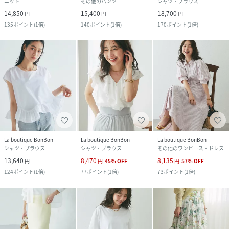
ニット
その他のパンツ
シャツ・ブラウス
14,850
15,400
18,700
円
円
円
135
ポイント
(
1倍
)
140
ポイント
(
1倍
)
170
ポイント
(
1倍
)
La boutique BonBon
La boutique BonBon
La boutique BonBon
シャツ・ブラウス
シャツ・ブラウス
その他のワンピース・ドレス
13,640
8,470
8,135
円
円
45
%
OFF
円
57
%
OFF
124
ポイント
(
1倍
)
77
ポイント
(
1倍
)
73
ポイント
(
1倍
)