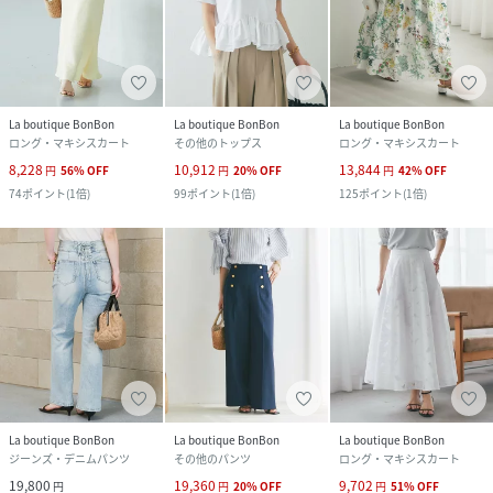
La boutique BonBon
La boutique BonBon
La boutique BonBon
ロング・マキシスカート
その他のトップス
ロング・マキシスカート
8,228
10,912
13,844
円
56
%
OFF
円
20
%
OFF
円
42
%
OFF
74
ポイント
(
1倍
)
99
ポイント
(
1倍
)
125
ポイント
(
1倍
)
La boutique BonBon
La boutique BonBon
La boutique BonBon
ジーンズ・デニムパンツ
その他のパンツ
ロング・マキシスカート
19,800
19,360
9,702
円
円
20
%
OFF
円
51
%
OFF