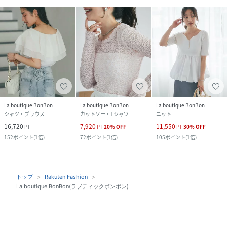
La boutique BonBon
La boutique BonBon
La boutique BonBon
シャツ・ブラウス
カットソー・Tシャツ
ニット
16,720
7,920
11,550
円
円
20
%
OFF
円
30
%
OFF
152
ポイント
(
1倍
)
72
ポイント
(
1倍
)
105
ポイント
(
1倍
)
トップ
Rakuten Fashion
La boutique BonBon(ラブティックボンボン)