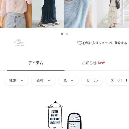
favorite_border
お気に入りショップに登録する
アイテム
お知らせ
NEW
arrow_drop_down
arrow_drop_down
arrow_drop_down
性別
価格
色
セール
スーパーD