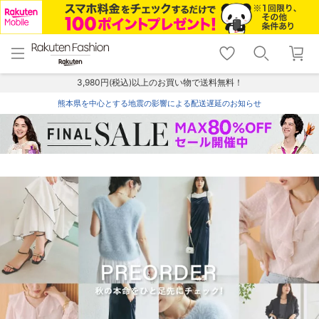
menu
home
search
favorite_border
shopping_cart
lock_outline
メニュー
トップ
検索
お気に入り
カート
ログイン
3,980円(税込)以上のお買い物で送料無料！
熊本県を中心とする地震の影響による配送遅延のお知らせ