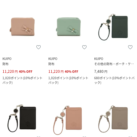
KUIPO
KUIPO
KUIPO
財布
財布
その他の財布・ポーチ・ケース
11,220
11,220
7,480
円
40
%
OFF
円
40
%
OFF
円
1,020
ポイント
(
10%ポイント
1,020
ポイント
(
10%ポイント
680
ポイント
(
10%ポイントバ
バック
)
バック
)
ック
)