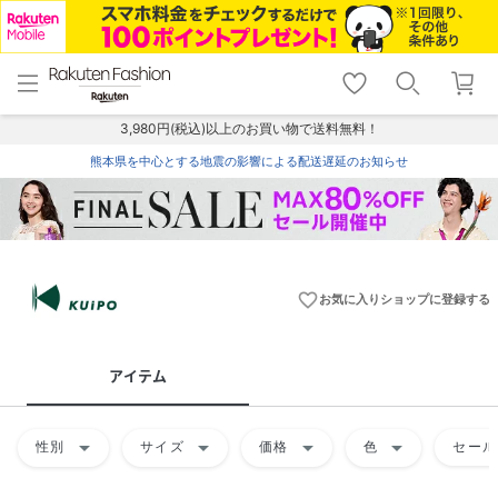
menu
home
search
favorite_border
shopping_cart
lock_outline
メニュー
トップ
検索
お気に入り
カート
ログイン
3,980円(税込)以上のお買い物で送料無料！
熊本県を中心とする地震の影響による配送遅延のお知らせ
favorite_border
お気に入りショップに登録する
アイテム
arrow_drop_down
arrow_drop_down
arrow_drop_down
arrow_drop_down
性別
サイズ
価格
色
セール