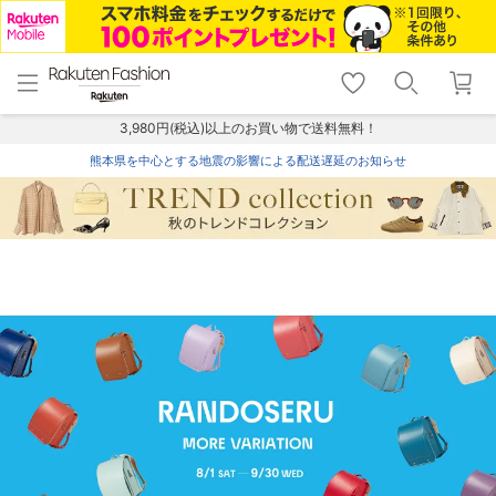
menu
home
search
favorite_border
shopping_cart
lock_outline
メニュー
トップ
検索
お気に入り
カート
ログイン
3,980円(税込)以上のお買い物で送料無料！
熊本県を中心とする地震の影響による配送遅延のお知らせ