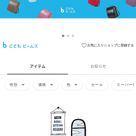
favorite_border
お気に入りショップに登録する
アイテム
お知らせ
arrow_drop_down
arrow_drop_down
arrow_drop_down
性別
価格
色
セール
スーパーD