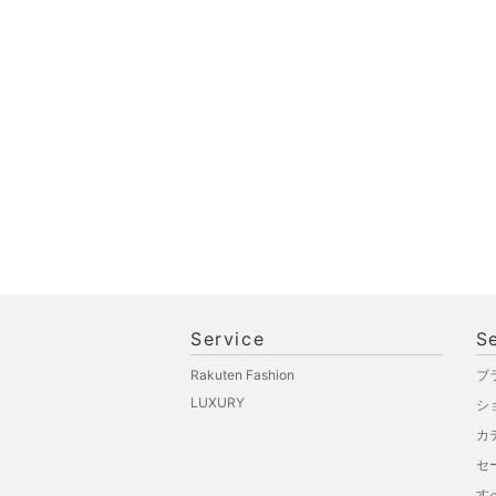
ペット用品
福袋・ギフト・その他
Service
S
Rakuten Fashion
ブ
LUXURY
シ
カ
セ
す