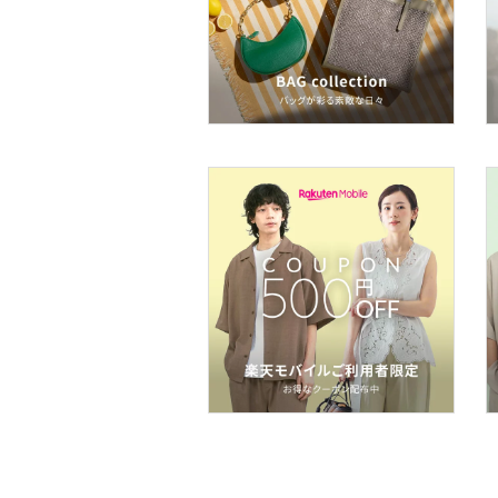
ヘアケア
フレグランス
メイク道具・美容器具
コフレ・キット・セット
食器・調理器具・キッチ
ン用品
インテリア・生活雑貨
スマホグッズ・オーディ
オ機器
スポーツ・アウトドア用
品
文房具