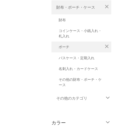
close
財布・ポーチ・ケース
財布
コインケース・小銭入れ・
札入れ
close
ポーチ
パスケース・定期入れ
名刺入れ・カードケース
その他の財布・ポーチ・ケ
ース
その他のカテゴリ
トップス
カラー
ジャケット・アウター