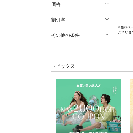
価格
パンツ
円
～
円
割引率
オールインワン・オーバ
ーオール
※商品ペ
ございま
％OFF
～
％OFF
その他の条件
絞り込み
バッグ
クーポン対象のみ表示
絞り込み
クリア
絞り込み
シューズ・靴
スーパーDEALのみ表示
トピックス
インナー・ルームウェア
クリア
絞り込み
靴下・レッグウェア
ファッション雑貨
アクセサリー・腕時計
帽子