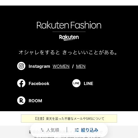
Instagram
WOMEN
/
MEN
Facebook
LINE
ROOM
【注意】楽天を装った不審なメールやSMSについて
人気順
絞り込み
swap_vert
新規会員登録
／
ご利用ガイド
／
お問い合わせ
／
法人のお客様
／
特定商取引法に基づく表記