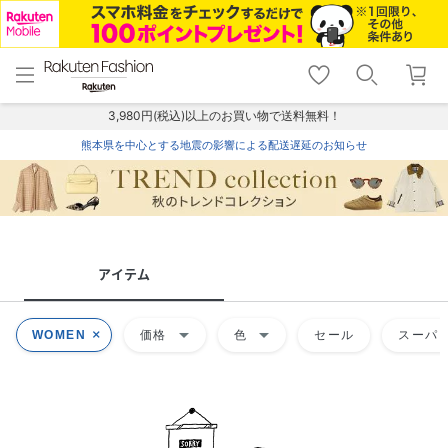
menu
home
search
favorite_border
shopping_cart
lock_outline
メニュー
トップ
検索
お気に入り
カート
ログイン
3,980円(税込)以上のお買い物で送料無料！
熊本県を中心とする地震の影響による配送遅延のお知らせ
アイテム
arrow_drop_down
arrow_drop_down
WOMEN
価格
色
セール
スーパー