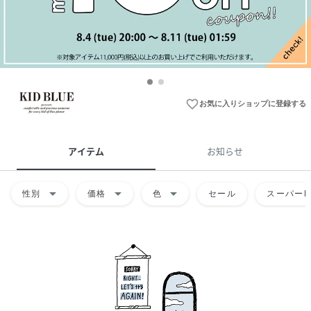
favorite_border
お気に入りショップに登録する
アイテム
お知らせ
arrow_drop_down
arrow_drop_down
arrow_drop_down
性別
価格
色
セール
スーパーD