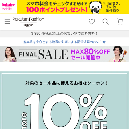
menu
home
search
favorite_border
shopping_cart
lock_outline
メニュー
トップ
検索
お気に入り
カート
ログイン
3,980円(税込)以上のお買い物で送料無料！
熊本県を中心とする地震の影響による配送遅延のお知らせ