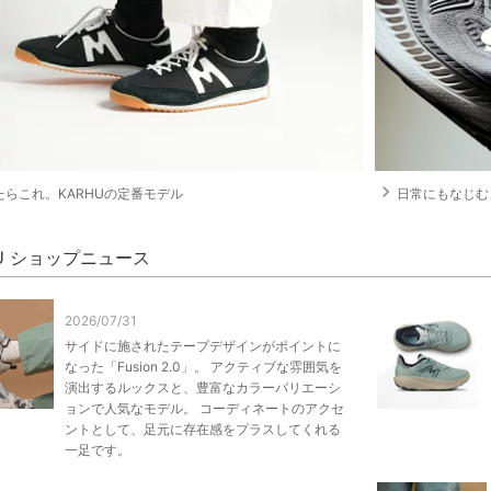
navigate_next
たらこれ。KARHUの定番モデル
日常にもなじむ
HU ショップニュース
2026/07/31
サイドに施されたテープデザインがポイントに
なった「Fusion 2.0」。 アクティブな雰囲気を
演出するルックスと、豊富なカラーバリエーシ
ョンで人気なモデル。 コーディネートのアクセ
ントとして、足元に存在感をプラスしてくれる
一足です。