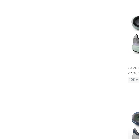
ヘアケア
20
20.5
21
21.5
フレグランス
22
22.5
メイク道具・美容器具
23
23.5
コフレ・キット・セット
24
24.5
25
25.5
食器・調理器具・キッチ
KARH
ン用品
22,0
26
26.5
200
ポ
インテリア・生活雑貨
27
27.5
28
28.5
スマホグッズ・オーディ
オ機器
29
29.5
30
30.5
スポーツ・アウトドア用
品
フリー
31