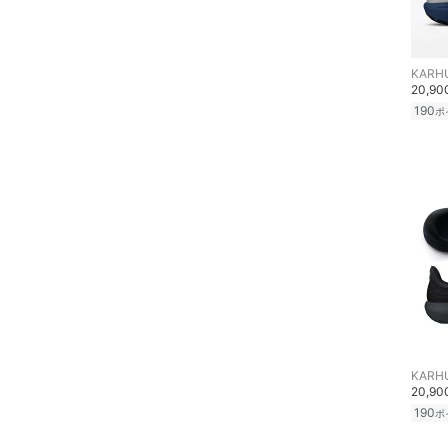
文房具
クリア
絞り込み
ペット用品
KARH
20,9
福袋・ギフト・その他
190
ポ
KARH
20,9
190
ポ