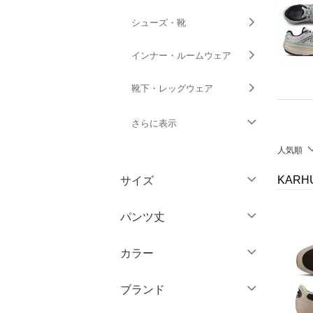
シューズ・靴
インナー・ルームウェア
靴下・レッグウェア
さらに表示
人気順
ファッション雑貨
サイズ
KAR
アクセサリー・腕時計
ウェア（S/M/L）
パンツ丈
財布・ポーチ・ケース
～XS
S
カラー
帽子
～ 3分丈
M
L
5分丈・ハーフ
XL
XXL
ブランド
ヘアアクセサリー
7分丈・クロップド
3XL～
フリー