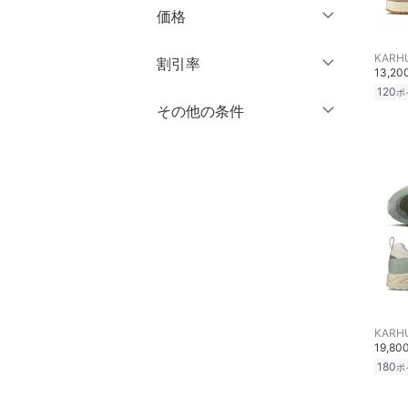
ブランド一覧からさがす >
マタニティウェア・ベビ
価格
10分丈
ー用品
靴サイズ（cm）
KARH
円
～
円
12分丈 ～
割引率
スーツ・フォーマル
13,2
9
9.5
120
ポ
10
10.5
クリア
絞り込み
％OFF
～
％OFF
その他の条件
水着・スイムグッズ
絞り込み
クリア
絞り込み
11
11.5
クーポン対象のみ表示
着物・浴衣・和装小物
絞り込み
12
12.5
スーパーDEALのみ表示
スキンケア
13
13.5
クリア
絞り込み
14
14.5
ベースメイク
15
15.5
メイクアップ
16
16.5
ネイル
KARH
17
17.5
19,80
180
18
18.5
ポ
ボディケア・オーラルケ
ア
19
19.5