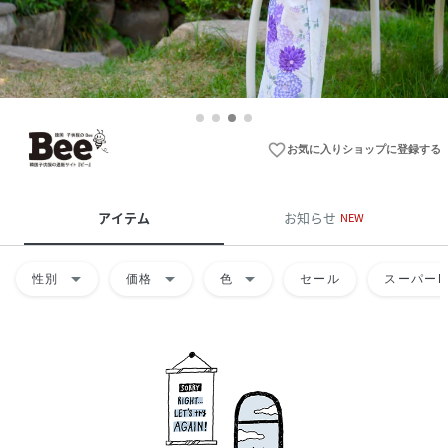
favorite_border
お気に入りショップに登録する
アイテム
お知らせ
NEW
arrow_drop_down
arrow_drop_down
arrow_drop_down
性別
価格
色
セール
スーパーD