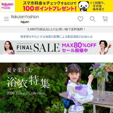
menu
home
search
favorite_border
shopping_cart
lock_outline
メニュー
トップ
検索
お気に入り
カート
ログイン
3,980円(税込)以上のお買い物で送料無料！
熊本県を中心とする地震の影響による配送遅延のお知らせ