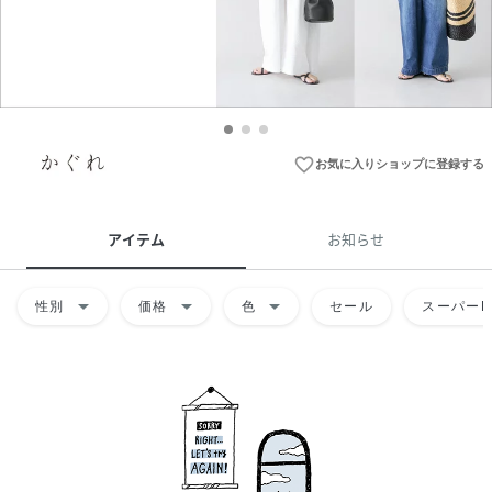
favorite_border
お気に入りショップに登録する
アイテム
お知らせ
arrow_drop_down
arrow_drop_down
arrow_drop_down
性別
価格
色
セール
スーパーD