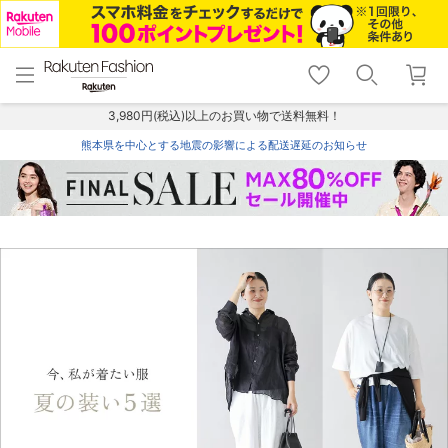
menu
home
search
favorite_border
shopping_cart
lock_outline
メニュー
トップ
検索
お気に入り
カート
ログイン
3,980円(税込)以上のお買い物で送料無料！
熊本県を中心とする地震の影響による配送遅延のお知らせ