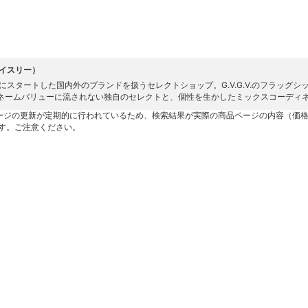
ケイスリー）
8年にスタートした国内外のブランドを扱うセレクトショップ。G.V.G.V.のフラッグ
ネームバリューに流されない独自のセレクトと、個性を生かしたミックスコーディ
ージの更新が定期的に行われているため、検索結果が実際の商品ページの内容（価
す。ご注意ください。