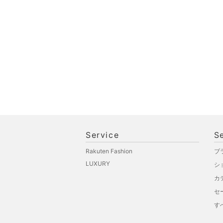
オ機器
スポーツ・アウトドア用
品
文房具
ペット用品
福袋・ギフト・その他
Service
S
Rakuten Fashion
ブ
LUXURY
シ
カ
セ
す