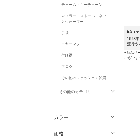
チャーム・キーチェーン
マフラー・ストール・ネッ
クウォーマー
k3（
手袋
199
イヤーマフ
流行や
※商品ペ
付け襟
ございま
マスク
その他のファッション雑貨
その他のカテゴリ
トップス
カラー
ジャケット・アウター
価格
パンツ