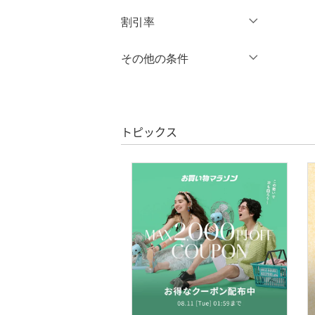
円
～
円
割引率
ワンピース・ドレス
％OFF
～
％OFF
その他の条件
スカート
絞り込み
クーポン対象のみ表示
オールインワン・オーバ
絞り込み
クリア
絞り込み
ーオール
スーパーDEALのみ表示
トピックス
バッグ
クリア
絞り込み
シューズ・靴
インナー・ルームウェア
靴下・レッグウェア
アクセサリー・腕時計
財布・ポーチ・ケース