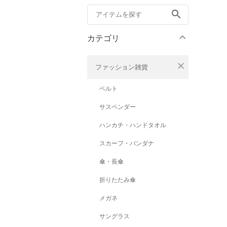
search
カテゴリ
close
ファッション雑貨
ベルト
サスペンダー
ハンカチ・ハンドタオル
スカーフ・バンダナ
傘・長傘
折りたたみ傘
メガネ
サングラス