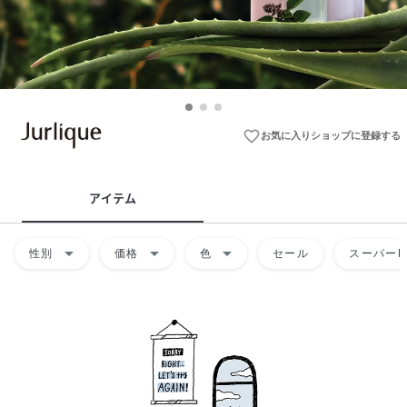
favorite_border
お気に入りショップに登録する
アイテム
arrow_drop_down
arrow_drop_down
arrow_drop_down
性別
価格
色
セール
スーパーD