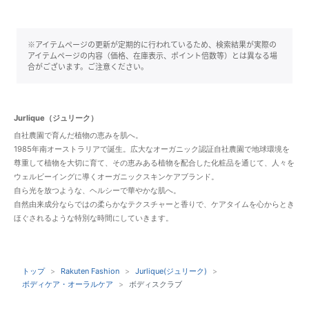
※アイテムページの更新が定期的に行われているため、検索結果が実際の
アイテムページの内容（価格、在庫表示、ポイント倍数等）とは異なる場
合がございます。ご注意ください。
Jurlique（ジュリーク）
自社農園で育んだ植物の恵みを肌へ。
1985年南オーストラリアで誕生。広大なオーガニック認証自社農園で地球環境を
尊重して植物を大切に育て、その恵みある植物を配合した化粧品を通じて、人々を
ウェルビーイングに導くオーガニックスキンケアブランド。
自ら光を放つような、ヘルシーで華やかな肌へ。
自然由来成分ならではの柔らかなテクスチャーと香りで、ケアタイムを心からとき
ほぐされるような特別な時間にしていきます。
トップ
Rakuten Fashion
Jurlique(ジュリーク)
ボディケア・オーラルケア
ボディスクラブ