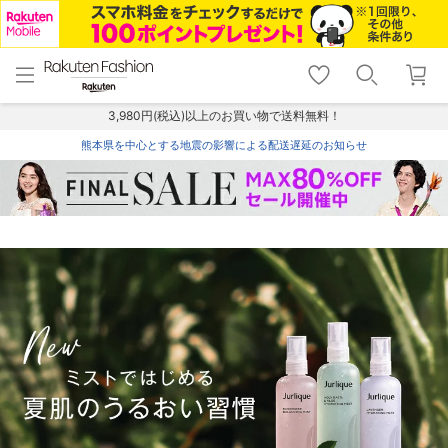
menu
home
search
favorite_border
shopping_cart
lock_outline
メニュー
トップ
検索
お気に入り
カート
ログイン
3,980円(税込)以上のお買い物で送料無料！
熊本県を中心とする地震の影響による配送遅延のお知らせ