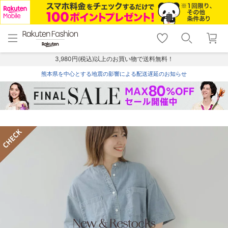
menu
home
search
favorite_border
shopping_cart
lock_outline
メニュー
トップ
検索
お気に入り
カート
ログイン
3,980円(税込)以上のお買い物で送料無料！
熊本県を中心とする地震の影響による配送遅延のお知らせ