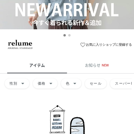
favorite_border
お気に入りショップに登録する
アイテム
お知らせ
NEW
arrow_drop_down
arrow_drop_down
arrow_drop_down
性別
価格
色
セール
スーパーD