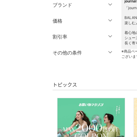
jour
ブランド
パンツ
「journ
ブランド一覧からさがす >
BALA
価格
ワンピース・ドレス
楽しむ
着心地
円
～
円
割引率
スカート
シュー
長く寄
オールインワン・オーバ
％OFF
～
％OFF
※商品ペ
その他の条件
絞り込み
クリア
絞り込み
ーオール
ございま
クーポン対象のみ表示
絞り込み
シューズ・靴
スーパーDEALのみ表示
トピックス
インナー・ルームウェア
クリア
絞り込み
靴下・レッグウェア
ファッション雑貨
アクセサリー・腕時計