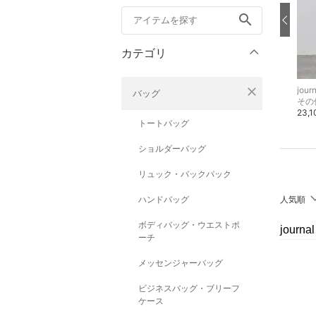
search
カテゴリ
close
journal standard luxe
journal standard luxe
jour
バッグ
チノパンツ
デニムジャケット
その
31,900円
42,900円
23,
トートバッグ
ショルダーバッグ
リュック・バックパック
ハンドバッグ
人気順
ボディバッグ・ウエストポ
journ
ーチ
メッセンジャーバッグ
ビジネスバッグ・ブリーフ
ケース