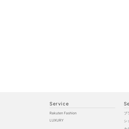
スマホグッズ・オーディ
オ機器
スポーツ・アウトドア用
品
文房具
ペット用品
福袋・ギフト・その他
Service
S
Rakuten Fashion
ブ
LUXURY
シ
カ