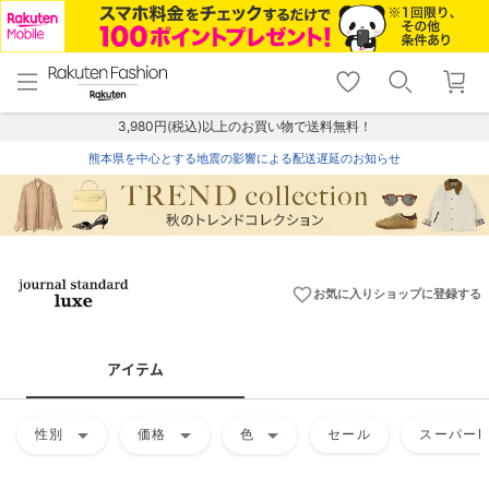
menu
home
search
favorite_border
shopping_cart
lock_outline
メニュー
トップ
検索
お気に入り
カート
ログイン
3,980円(税込)以上のお買い物で送料無料！
熊本県を中心とする地震の影響による配送遅延のお知らせ
favorite_border
お気に入りショップに登録する
アイテム
arrow_drop_down
arrow_drop_down
arrow_drop_down
性別
価格
色
セール
スーパーD