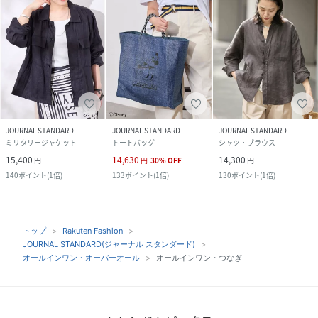
JOURNAL STANDARD
JOURNAL STANDARD
JOURNAL STANDARD
ミリタリージャケット
トートバッグ
シャツ・ブラウス
15,400
14,630
14,300
円
円
30
%
OFF
円
140
ポイント
(
1倍
)
133
ポイント
(
1倍
)
130
ポイント
(
1倍
)
トップ
Rakuten Fashion
JOURNAL STANDARD(ジャーナル スタンダード)
オールインワン・オーバーオール
オールインワン・つなぎ