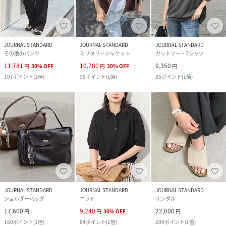
JOURNAL STANDARD
JOURNAL STANDARD
JOURNAL STANDARD
その他のパンツ
ミリタリージャケット
カットソー・Tシャツ
11,781
10,780
9,350
円
30
%
OFF
円
30
%
OFF
円
107
ポイント
(
1倍
)
98
ポイント
(
1倍
)
85
ポイント
(
1倍
)
JOURNAL STANDARD
JOURNAL STANDARD
JOURNAL STANDARD
ショルダーバッグ
ニット
サンダル
17,600
9,240
22,000
円
円
30
%
OFF
円
160
ポイント
(
1倍
)
84
ポイント
(
1倍
)
200
ポイント
(
1倍
)