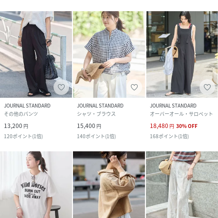
JOURNAL STANDARD
JOURNAL STANDARD
JOURNAL STANDARD
その他のパンツ
シャツ・ブラウス
オーバーオール・サロペット
13,200
15,400
18,480
円
円
円
30
%
OFF
120
ポイント
(
1倍
)
140
ポイント
(
1倍
)
168
ポイント
(
1倍
)