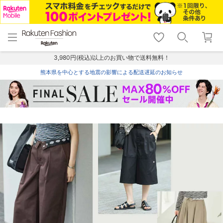
menu
home
search
favorite_border
shopping_cart
lock_outline
メニュー
トップ
検索
お気に入り
カート
ログイン
3,980円(税込)以上のお買い物で送料無料！
熊本県を中心とする地震の影響による配送遅延のお知らせ