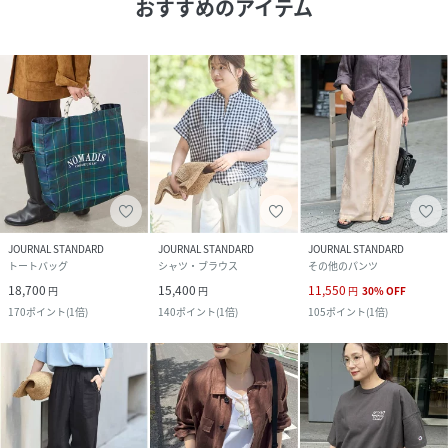
おすすめのアイテム
JOURNAL STANDARD
JOURNAL STANDARD
JOURNAL STANDARD
トートバッグ
シャツ・ブラウス
その他のパンツ
18,700
15,400
11,550
円
円
円
30
%
OFF
170
ポイント
(
1倍
)
140
ポイント
(
1倍
)
105
ポイント
(
1倍
)