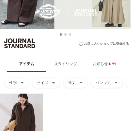
favorite_border
お気に入りショップに登録する
アイテム
スタイリング
お知らせ
NEW
arrow_drop_down
arrow_drop_down
arrow_drop_down
arrow_drop_down
性別
サイズ
袖丈
パンツ丈