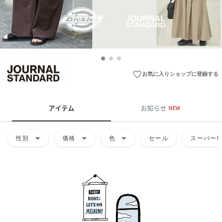
favorite_border
お気に入りショップに登録する
アイテム
お知らせ
NEW
arrow_drop_down
arrow_drop_down
arrow_drop_down
性別
価格
色
セール
スーパーD