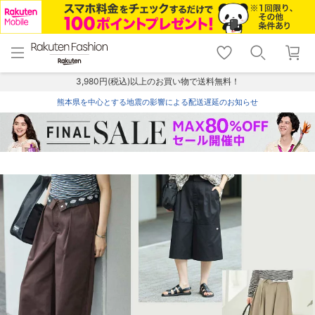
menu
home
search
favorite_border
shopping_cart
lock_outline
メニュー
トップ
検索
お気に入り
カート
ログイン
3,980円(税込)以上のお買い物で送料無料！
熊本県を中心とする地震の影響による配送遅延のお知らせ