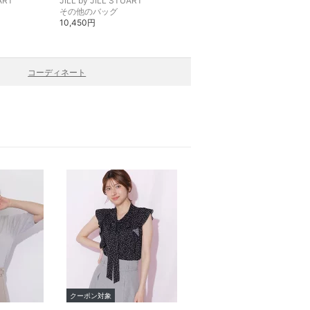
UART
JILL by JILL STUART
JILL by JILL STUART
その他のバッグ
シャツ・ブラウス
10,450円
12,100円
コーディネート
クーポン対象