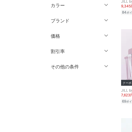
JILL 
膝丈・ミディ丈
マタニティウェア・ベビ
カラー
9,34
ショート丈
長袖
ー用品
84
ポ
ミモレ丈
クリア
絞り込み
ミドル丈
ブランド
スーツ・フォーマル
クリア
絞り込み
ロング丈・マキシ丈
ロング丈
ブランド一覧からさがす >
価格
水着・スイムグッズ
クリア
絞り込み
クリア
絞り込み
円
～
円
割引率
着物・浴衣・和装小物
スキンケア
％OFF
～
％OFF
その他の条件
絞り込み
クリア
絞り込み
ベースメイク
クーポン対象のみ表示
絞り込み
クーポ
スーパーDEALのみ表示
JILL 
メイクアップ
7,623
69
ポイ
クリア
絞り込み
ネイル
ボディケア・オーラルケ
ア