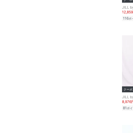
JILL 
12,85
116
ポ
クーポ
JILL 
8,976
81
ポイ