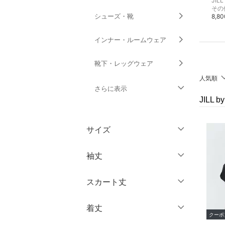
JILL by JILL STUART
JILL by JILL STUART
JILL
ニット
ニット
シューズ・靴
11,990円
12,430円
8,8
インナー・ルームウェア
靴下・レッグウェア
人気順
さらに表示
JILL 
ファッション雑貨
サイズ
アクセサリー・腕時計
ウェア（S/M/L）
袖丈
財布・ポーチ・ケース
～XS
S
スカート丈
帽子
ノースリーブ
M
L
半袖
XL
XXL
着丈
ヘアアクセサリー
ミニ丈・ショート丈
クーポ
七分袖・五分袖
3XL～
フリー