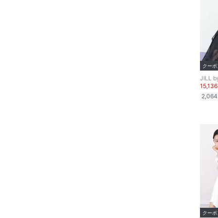
ヘアケア
フレグランス
メイク道具・美容器具
クーポ
JILL 
コフレ・キット・セット
15,13
2,064
食器・調理器具・キッチ
ン用品
インテリア・生活雑貨
スマホグッズ・オーディ
オ機器
スポーツ・アウトドア用
品
クーポ