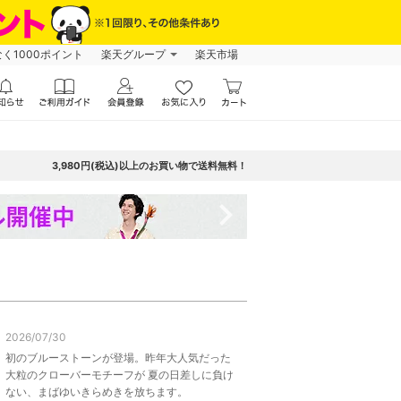
なく1000ポイント
楽天グループ
楽天市場
3,980円(税込)以上のお買い物で送料無料！
navigate_next
2026/07/30
初のブルーストーンが登場。昨年大人気だった
大粒のクローバーモチーフが 夏の日差しに負け
ない、まばゆいきらめきを放ちます。