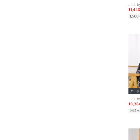
文房具
JILL 
11,44
1,560
ペット用品
福袋・ギフト・その他
クーポ
JILL 
10,3
944
ポ