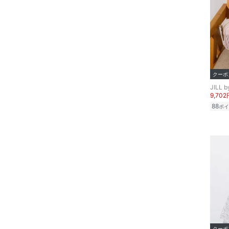
クーポ
JILL 
9,702
88
ポイ
クーポ