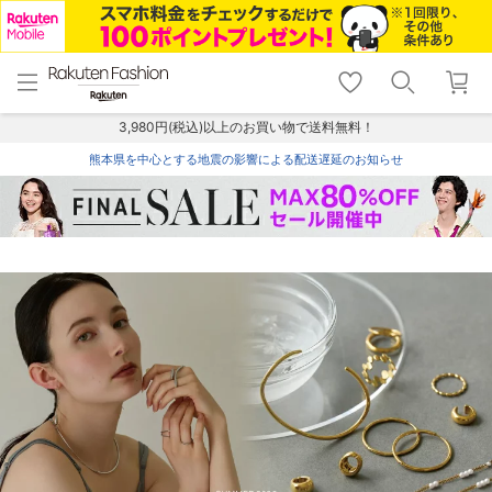
menu
home
search
favorite_border
shopping_cart
lock_outline
メニュー
トップ
検索
お気に入り
カート
ログイン
3,980円(税込)以上のお買い物で送料無料！
熊本県を中心とする地震の影響による配送遅延のお知らせ