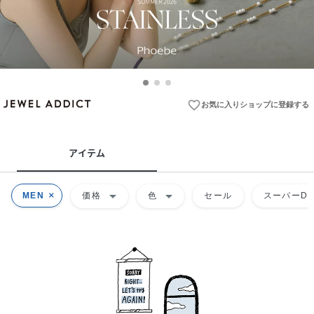
favorite_border
お気に入りショップに登録する
アイテム
arrow_drop_down
arrow_drop_down
MEN
価格
色
セール
スーパーDE