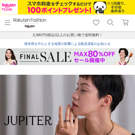
menu
home
search
favorite_border
shopping_cart
lock_outline
メニュー
トップ
検索
お気に入り
カート
ログイン
3,980円(税込)以上のお買い物で送料無料！
熊本県を中心とする地震の影響による配送遅延のお知らせ