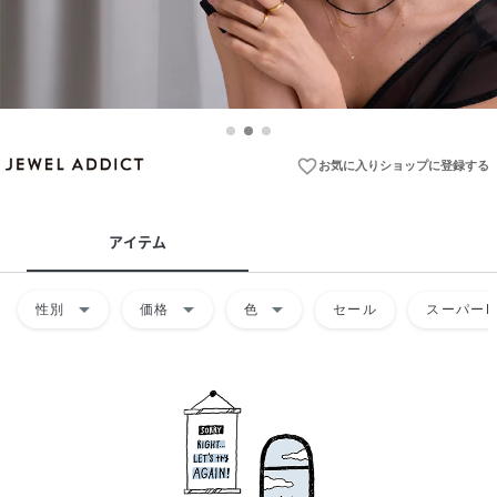
favorite_border
お気に入りショップに登録する
アイテム
arrow_drop_down
arrow_drop_down
arrow_drop_down
性別
価格
色
セール
スーパーD