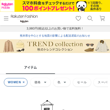
menu
home
search
favorite_border
shopping_cart
lock_outline
メニュー
トップ
検索
お気に入り
カート
ログイン
3,980円(税込)以上のお買い物で送料無料！
熊本県を中心とする地震の影響による配送遅延のお知らせ
アイテム
arrow_drop_down
arrow_drop_down
WOMEN
価格
色
セール
スーパー