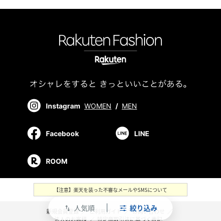
Instagram
WOMEN
/
MEN
Facebook
LINE
ROOM
【注意】楽天を装った不審なメールやSMSについて
人気順
絞り込み
swap_vert
新規会員登録
／
ご利用ガイド
／
お問い合わせ
／
法人のお客様
／
特定商取引法に基づく表記