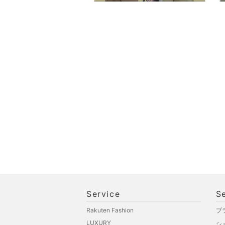
Service
S
Rakuten Fashion
ブ
LUXURY
シ