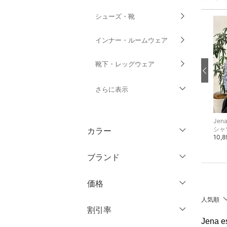
シューズ・靴
インナー・ルームウェア
靴下・レッグウェア
さらに表示
ファッション雑貨
Jena espace merveilleux
Jena espace merveilleux
Jena
ドレス
その他のパンツ
ロング・マキシスカート
シャ
カラー
10,890円
8,910円
10,
アクセサリー・腕時計
ブランド
財布・ポーチ・ケース
ブランド一覧からさがす >
価格
帽子
人気順
円
～
円
割引率
ヘアアクセサリー
Jena 