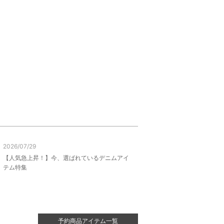
2026/07/29
【人気急上昇！】今、選ばれているデニムアイ
テム特集
予約商品アイテム一覧