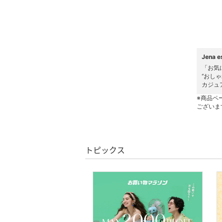
ヘアケア
フレグランス
Jena
メイク道具・美容器具
「お気
‘’お
コフレ・キット・セット
カジュ
※商品ペ
食器・調理器具・キッチ
ございま
ン用品
インテリア・生活雑貨
トピックス
スマホグッズ・オーディ
オ機器
スポーツ・アウトドア用
品