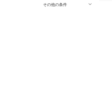
マタニティウェア・ベビ
％OFF
～
％OFF
その他の条件
絞り込み
クリア
絞り込み
ー用品
クーポン対象のみ表示
絞り込み
スーツ・フォーマル
スーパーDEALのみ表示
水着・スイムグッズ
クリア
絞り込み
着物・浴衣・和装小物
スキンケア
ベースメイク
メイクアップ
ネイル
ボディケア・オーラルケ
ア