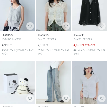
JEANASIS
JEANASIS
JEANASIS
その他のトップス
シャツ・ブラウス
シャツ・ブラウス
4,990
7,190
4,851
円
円
円
37
%
OFF
453
ポイント
(
10%ポイントバ
653
ポイント
(
10%ポイントバ
441
ポイント
(
10%ポイントバ
ック
)
ック
)
ック
)