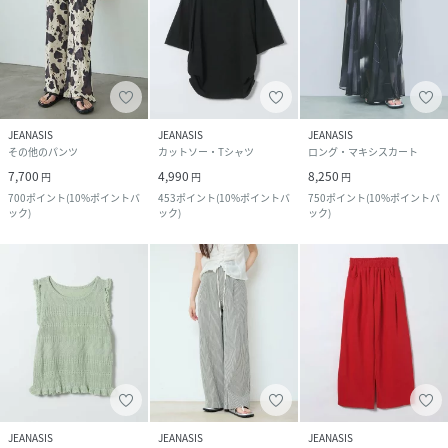
JEANASIS
JEANASIS
JEANASIS
その他のパンツ
カットソー・Tシャツ
ロング・マキシスカート
7,700
4,990
8,250
円
円
円
700
ポイント
(
10%ポイントバ
453
ポイント
(
10%ポイントバ
750
ポイント
(
10%ポイントバ
ック
)
ック
)
ック
)
JEANASIS
JEANASIS
JEANASIS