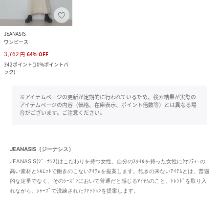
JEANASIS
ワンピース
3,762
円
64
%
OFF
342
ポイント
(
10%ポイントバ
ック
)
※アイテムページの更新が定期的に行われているため、検索結果が実際の
アイテムページの内容（価格、在庫表示、ポイント倍数等）とは異なる場
合がございます。ご注意ください。
JEANASIS（ジーナシス）
JEANASIS(ｼﾞｰﾅｼｽ)はこだわりを持つ女性、自分のｽﾀｲﾙを持った女性にｸｵﾘﾃｨｰの
高い素材とｼﾙｴｯﾄで飽きのこないｱｲﾃﾑを提案します。飽きの来ないｱｲﾃﾑとは、普遍
的な定番でなく、そのｼｰｽﾞﾝにおいて普通だと感じるｱｲﾃﾑのこと。ﾄﾚﾝﾄﾞを取り入
れながら、ｼｬｰﾌﾟで洗練されたﾌｧｯｼｮﾝを提案します。