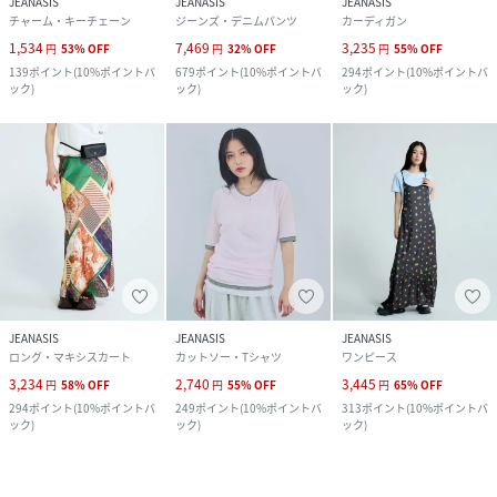
JEANASIS
JEANASIS
JEANASIS
チャーム・キーチェーン
ジーンズ・デニムパンツ
カーディガン
1,534
7,469
3,235
円
53
%
OFF
円
32
%
OFF
円
55
%
OFF
139
ポイント
(
10%ポイントバ
679
ポイント
(
10%ポイントバ
294
ポイント
(
10%ポイントバ
ック
)
ック
)
ック
)
JEANASIS
JEANASIS
JEANASIS
ロング・マキシスカート
カットソー・Tシャツ
ワンピース
3,234
2,740
3,445
円
58
%
OFF
円
55
%
OFF
円
65
%
OFF
294
ポイント
(
10%ポイントバ
249
ポイント
(
10%ポイントバ
313
ポイント
(
10%ポイントバ
ック
)
ック
)
ック
)