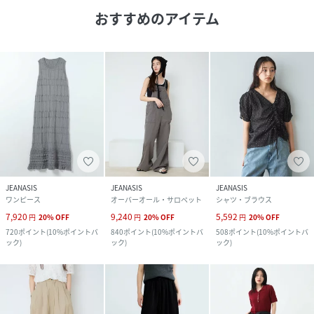
おすすめのアイテム
JEANASIS
JEANASIS
JEANASIS
ワンピース
オーバーオール・サロペット
シャツ・ブラウス
7,920
9,240
5,592
円
20
%
OFF
円
20
%
OFF
円
20
%
OFF
720
ポイント
(
10%ポイントバ
840
ポイント
(
10%ポイントバ
508
ポイント
(
10%ポイントバ
ック
)
ック
)
ック
)