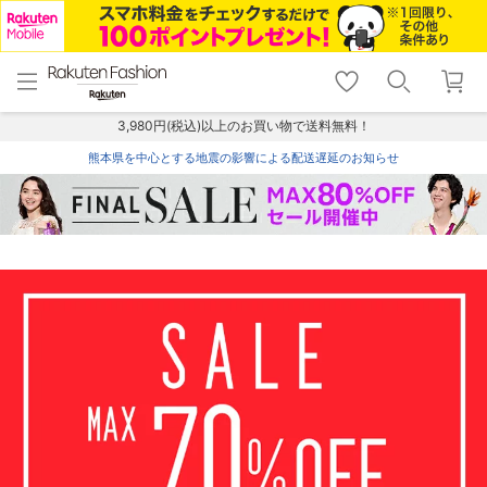
menu
home
search
favorite_border
shopping_cart
lock_outline
メニュー
トップ
検索
お気に入り
カート
ログイン
3,980円(税込)以上のお買い物で送料無料！
熊本県を中心とする地震の影響による配送遅延のお知らせ