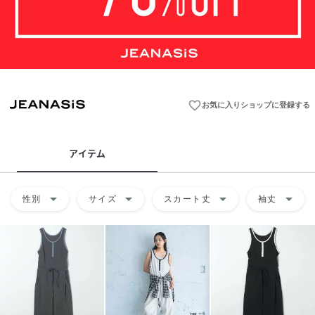
favorite_border
お気に入りショップに登録する
アイテム
arrow_drop_down
arrow_drop_down
arrow_drop_down
arrow_drop_down
性別
サイズ
スカート丈
袖丈