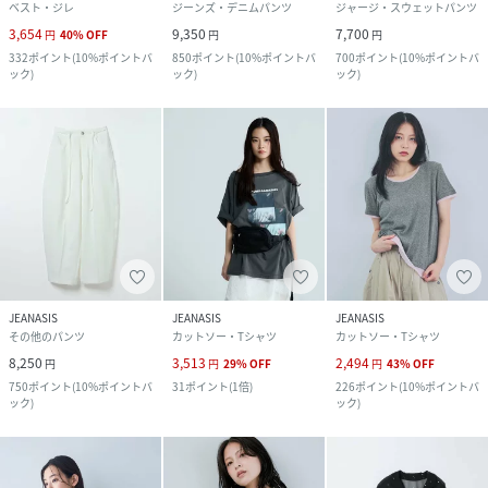
ベスト・ジレ
ジーンズ・デニムパンツ
ジャージ・スウェットパンツ
3,654
9,350
7,700
円
40
%
OFF
円
円
332
ポイント
(
10%ポイントバ
850
ポイント
(
10%ポイントバ
700
ポイント
(
10%ポイントバ
ック
)
ック
)
ック
)
JEANASIS
JEANASIS
JEANASIS
その他のパンツ
カットソー・Tシャツ
カットソー・Tシャツ
8,250
3,513
2,494
円
円
29
%
OFF
円
43
%
OFF
750
ポイント
(
10%ポイントバ
31
ポイント
(
1倍
)
226
ポイント
(
10%ポイントバ
ック
)
ック
)