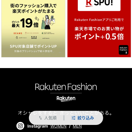
人気順
絞り込み
swap_vert
Instagram
WOMEN
/
MEN