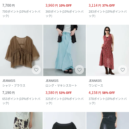
7,700
3,960
3,114
円
円
10
%
OFF
円
37
%
OFF
700
ポイント
(
10%ポイントバ
360
ポイント
(
10%ポイントバ
283
ポイント
(
10%ポイントバ
ック
)
ック
)
ック
)
JEANASIS
JEANASIS
JEANASIS
シャツ・ブラウス
ロング・マキシスカート
ワンピース
7,190
3,580
4,158
円
円
53
%
OFF
円
58
%
OFF
653
ポイント
(
10%ポイントバ
325
ポイント
(
10%ポイントバ
378
ポイント
(
10%ポイントバ
ック
)
ック
)
ック
)