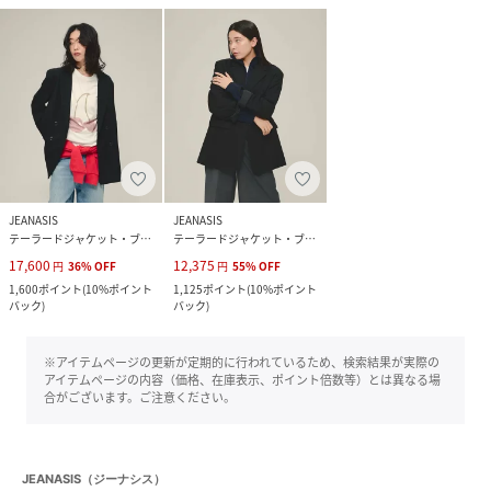
JEANASIS
JEANASIS
テーラードジャケット・ブレザー
テーラードジャケット・ブレザー
17,600
12,375
円
36
%
OFF
円
55
%
OFF
1,600
ポイント
(
10%ポイント
1,125
ポイント
(
10%ポイント
バック
)
バック
)
※アイテムページの更新が定期的に行われているため、検索結果が実際の
アイテムページの内容（価格、在庫表示、ポイント倍数等）とは異なる場
合がございます。ご注意ください。
JEANASIS（ジーナシス）