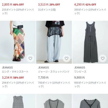
2,805
3,513
4,290
円
66
%
OFF
円
29
%
OFF
円
61
%
OFF
255
ポイント
(
10%ポイントバ
31
ポイント
(
1倍
)
390
ポイント
(
10%ポイントバ
ック
)
ック
)
JEANASIS
JEANASIS
JEANASIS
ロング・マキシスカート
ジャージ・スウェットパンツ
ワンピース
3,234
7,700
9,900
円
58
%
OFF
円
円
294
ポイント
(
10%ポイントバ
700
ポイント
(
10%ポイントバ
900
ポイント
(
10%ポイントバ
ック
)
ック
)
ック
)