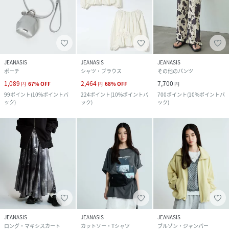
JEANASIS
JEANASIS
JEANASIS
ポーチ
シャツ・ブラウス
その他のパンツ
1,089
2,464
7,700
円
67
%
OFF
円
68
%
OFF
円
99
ポイント
(
10%ポイントバ
224
ポイント
(
10%ポイントバ
700
ポイント
(
10%ポイントバ
ック
)
ック
)
ック
)
JEANASIS
JEANASIS
JEANASIS
ロング・マキシスカート
カットソー・Tシャツ
ブルゾン・ジャンパー