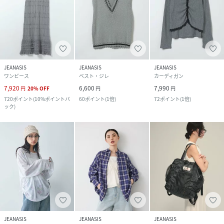
JEANASIS
JEANASIS
JEANASIS
ワンピース
ベスト・ジレ
カーディガン
7,920
6,600
7,990
円
20
%
OFF
円
円
720
ポイント
(
10%ポイントバ
60
ポイント
(
1倍
)
72
ポイント
(
1倍
)
ック
)
JEANASIS
JEANASIS
JEANASIS