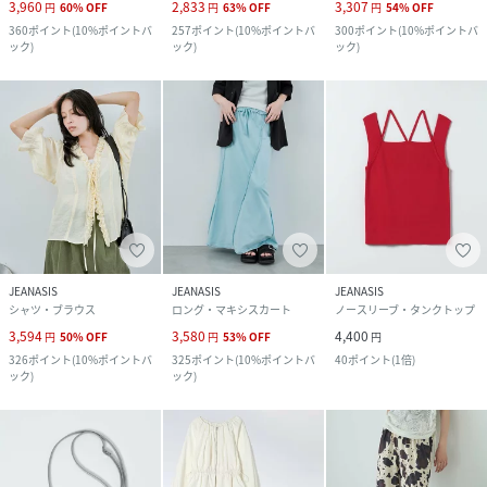
3,960
2,833
3,307
円
60
%
OFF
円
63
%
OFF
円
54
%
OFF
360
ポイント
(
10%ポイントバ
257
ポイント
(
10%ポイントバ
300
ポイント
(
10%ポイントバ
ック
)
ック
)
ック
)
JEANASIS
JEANASIS
JEANASIS
シャツ・ブラウス
ロング・マキシスカート
ノースリーブ・タンクトップ
3,594
3,580
4,400
円
50
%
OFF
円
53
%
OFF
円
326
ポイント
(
10%ポイントバ
325
ポイント
(
10%ポイントバ
40
ポイント
(
1倍
)
ック
)
ック
)