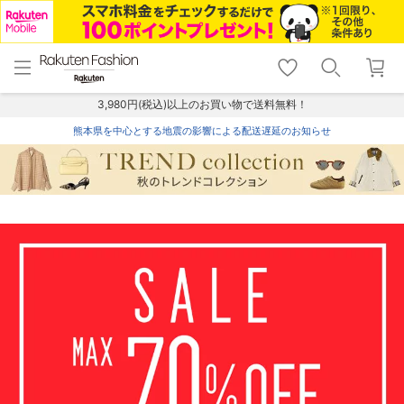
menu
home
search
favorite_border
shopping_cart
lock_outline
メニュー
トップ
検索
お気に入り
カート
ログイン
3,980円(税込)以上のお買い物で送料無料！
熊本県を中心とする地震の影響による配送遅延のお知らせ