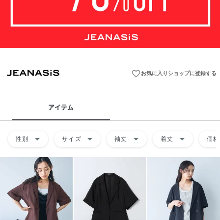
favorite_border
お気に入りショップに登録する
アイテム
arrow_drop_down
arrow_drop_down
arrow_drop_down
arrow_drop_down
性別
サイズ
袖丈
着丈
価格