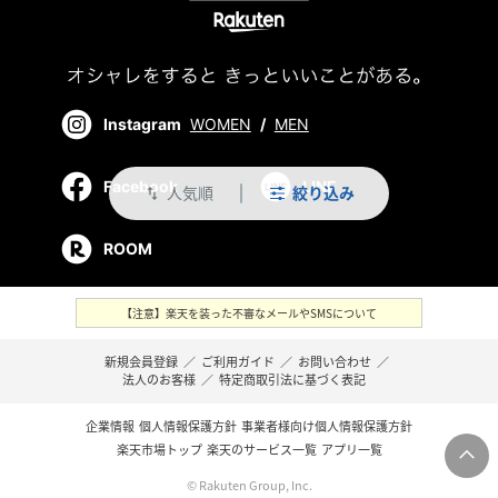
Instagram
WOMEN
/
MEN
Facebook
LINE
人気順
絞り込み
swap_vert
ROOM
【注意】楽天を装った不審なメールやSMSについて
新規会員登録
／
ご利用ガイド
／
お問い合わせ
／
法人のお客様
／
特定商取引法に基づく表記
企業情報
個人情報保護方針
事業者様向け個人情報保護方針
楽天市場トップ
楽天のサービス一覧
アプリ一覧
© Rakuten Group, Inc.