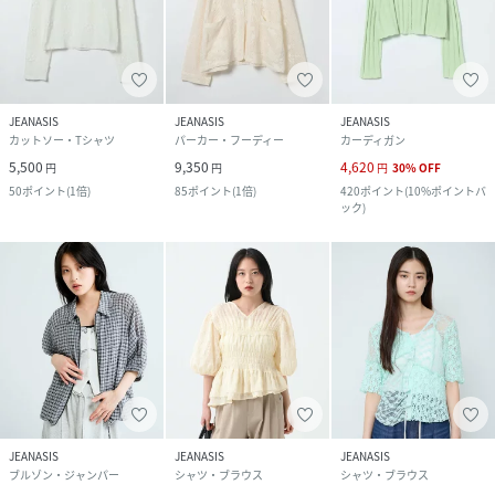
JEANASIS
JEANASIS
JEANASIS
カットソー・Tシャツ
パーカー・フーディー
カーディガン
5,500
9,350
4,620
円
円
円
30
%
OFF
50
ポイント
(
1倍
)
85
ポイント
(
1倍
)
420
ポイント
(
10%ポイントバ
ック
)
JEANASIS
JEANASIS
JEANASIS
ブルゾン・ジャンパー
シャツ・ブラウス
シャツ・ブラウス