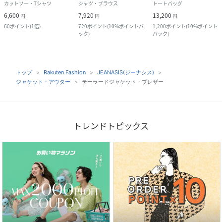
カットソー・Tシャツ
シャツ・ブラウス
トートバッグ
6,600
7,920
13,200
円
円
円
60
ポイント
(
1倍
)
720
ポイント
(
10%ポイントバ
1,200
ポイント
(
10%ポイント
ック
)
バック
)
トップ
Rakuten Fashion
JEANASIS(ジーナシス)
ジャケット・アウター
テーラードジャケット・ブレザー
トレンドトピックス