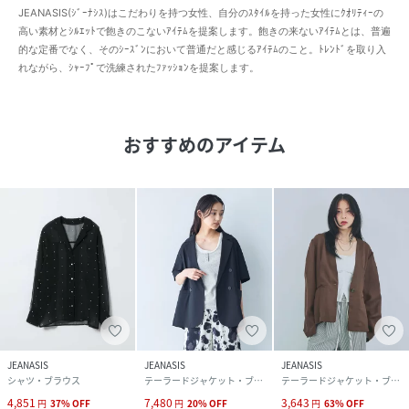
JEANASIS(ｼﾞｰﾅｼｽ)はこだわりを持つ女性、自分のｽﾀｲﾙを持った女性にｸｵﾘﾃｨｰの
高い素材とｼﾙｴｯﾄで飽きのこないｱｲﾃﾑを提案します。飽きの来ないｱｲﾃﾑとは、普遍
的な定番でなく、そのｼｰｽﾞﾝにおいて普通だと感じるｱｲﾃﾑのこと。ﾄﾚﾝﾄﾞを取り入
れながら、ｼｬｰﾌﾟで洗練されたﾌｧｯｼｮﾝを提案します。
おすすめのアイテム
JEANASIS
JEANASIS
JEANASIS
シャツ・ブラウス
テーラードジャケット・ブレザー
テーラードジャケット・ブレザー
4,851
7,480
3,643
円
37
%
OFF
円
20
%
OFF
円
63
%
OFF