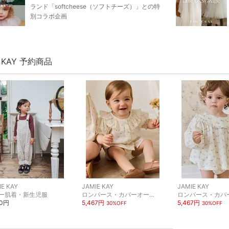
ランド「softcheese（ソフトチーズ）」との特
別コラボ企画
E KAY 予約商品
IE KAY
JAMIE KAY
JAMIE KAY
ー肌着・新生児服
ロンパース・カバーオール
00円
5,467円
5,467円
30%OFF
30%OFF