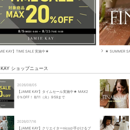
navigate_next
MIE KAY】TIME SALE 実施中★
★ SUMMER S
E KAY ショップニュース
2026/08/05
【JAMIE KAY】タイムセール実施中★ MAX2
0％OFF！ 8/11（火）9:59まで
2026/07/16
【JAMIE KAY】クリエイターnicoが手がけるブ