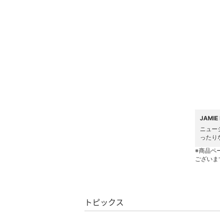
ヘアケア
フレグランス
メイク道具・美容器具
コフレ・キット・セット
食器・調理器具・キッチ
ン用品
JAMI
ニュー
インテリア・生活雑貨
ったり
※商品ペ
ございま
スマホグッズ・オーディ
オ機器
スポーツ・アウトドア用
トピックス
品