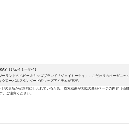
E KAY（ジェイミーケイ）
ジーランドのベビー＆キッズブランド「ジェイミーケイ」。こだわりのオーガニッ
なグローバルスタンダードのキッズアイテムが充実。
ージの更新が定期的に行われているため、検索結果が実際の商品ページの内容（価
す。ご注意ください。