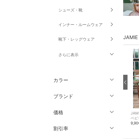
シューズ・靴
インナー・ルームウェア
JAMI
靴下・レッグウェア
さらに表示
ファッション雑貨
カラー
アクセサリー・腕時計
ブランド
財布・ポーチ・ケース
ブランド一覧からさがす >
価格
JAMIE KAY
JAMIE KAY
JAM
帽子
オール
ロンパース・カバーオール
ロンパース・カバーオール
ベビ
1,232円
3,388円
9,9
30%OFF
30%OFF
円
～
円
割引率
ヘアアクセサリー