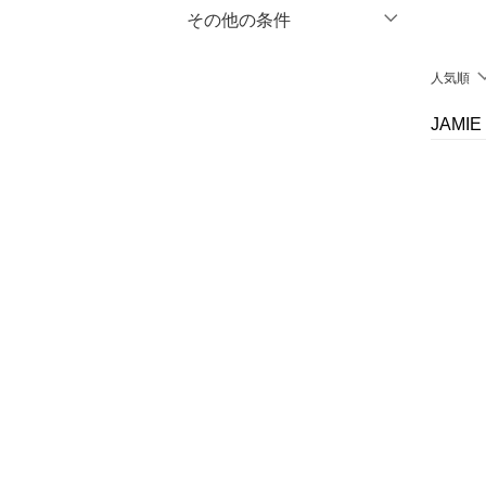
マタニティウェア・ベビ
％OFF
～
％OFF
その他の条件
絞り込み
クリア
絞り込み
ー用品
クーポン対象のみ表示
人気順
絞り込み
スーツ・フォーマル
スーパーDEALのみ表示
JAMI
水着・スイムグッズ
クリア
絞り込み
着物・浴衣・和装小物
スキンケア
ベースメイク
メイクアップ
ネイル
ボディケア・オーラルケ
ア