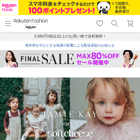
menu
home
search
favorite_border
shopping_cart
lock_outline
メニュー
トップ
検索
お気に入り
カート
ログイン
3,980円(税込)以上のお買い物で送料無料！
熊本県を中心とする地震の影響による配送遅延のお知らせ