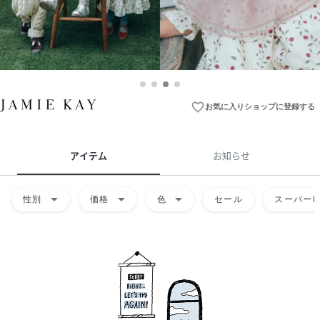
favorite_border
お気に入りショップに登録する
アイテム
お知らせ
arrow_drop_down
arrow_drop_down
arrow_drop_down
性別
価格
色
セール
スーパーD