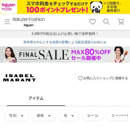
menu
home
search
favorite_border
shopping_cart
lock_outline
メニュー
トップ
検索
お気に入り
カート
ログイン
3,980円(税込)以上のお買い物で送料無料！
熊本県を中心とする地震の影響による配送遅延のお知らせ
favorite_border
お気に入りショップに登録する
アイテム
arrow_drop_down
arrow_drop_down
arrow_drop_down
性別
価格
色
セール
スーパーD