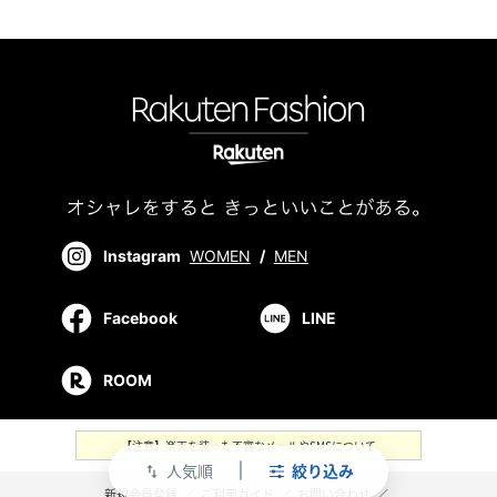
Instagram
WOMEN
/
MEN
Facebook
LINE
ROOM
【注意】楽天を装った不審なメールやSMSについて
人気順
絞り込み
swap_vert
新規会員登録
／
ご利用ガイド
／
お問い合わせ
／