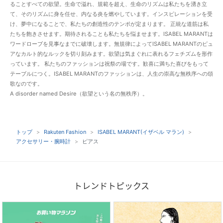
ることすべての欲望。生命で溢れ、規範を超え、生命のリズムは私たちを湧き立
て、そのリズムに身を任せ、内なる炎を燃やしています。インスピレーションを受
け、夢中になることで、私たちの創造性のテンポが定まります。 正統な道筋は私
たちを飽きさせます。期待されることも私たちを悩ませます。ISABEL MARANTは
ワードローブを見事なまでに破壊します。無規律によってISABEL MARANTのピュ
アなカルト的なルックを切り刻みます。欲望は気まぐれに表れるフェチズムを形作
っています。 私たちのファッションは祝祭の場です。歓喜に満ちた喜びをもって
テーブルにつく。ISABEL MARANTのファッションは、人生の崇高な無秩序への頌
歌なのです。
A disorder named Desire（欲望という名の無秩序）。
トップ
Rakuten Fashion
ISABEL MARANT(イザベル マラン)
アクセサリー・腕時計
ピアス
トレンドトピックス